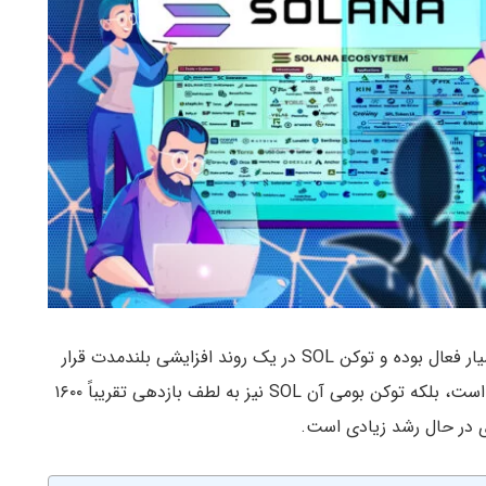
بلاک چین گواه اثبات سهام Solana در ماه‌های اخیر بسیار فعال بوده و توکن SOL در یک روند افزایشی بلندمدت قرار
دارد. این شبکه نه تنها از ۱۵ میلیارد تراکنش فراتر رفته است، بلکه توکن بومی آن SOL نیز به لطف بازدهی تقریباً ۱۶۰۰