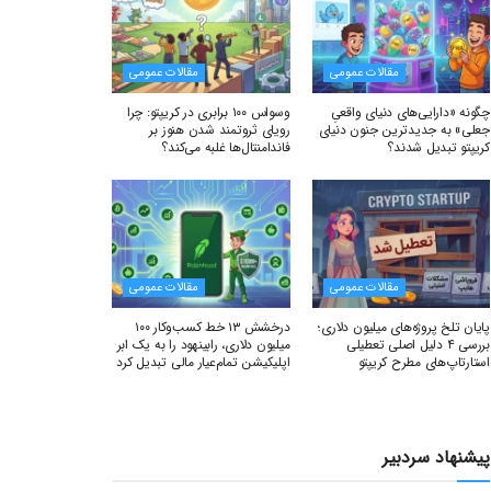
مقالات عمومی
مقالات عمومی
چگونه «دارایی‌های دنیای واقعیِ
وسواس ۱۰۰ برابری در کریپتو: چرا
جعلی» به جدیدترین جنون دنیای
رویای ثروتمند شدن هنوز بر
کریپتو تبدیل شدند؟
فاندامنتال‌ها غلبه می‌کند؟
مقالات عمومی
مقالات عمومی
پایان تلخ پروژه‌های میلیون دلاری؛
درخشش ۱۳ خط کسب‌وکار ۱۰۰
بررسی ۴ دلیل اصلی تعطیلی
میلیون دلاری، رابینهود را به یک ابر
استارتاپ‌های مطرح کریپتو
اپلیکیشن تمام‌عیار مالی تبدیل کرد
پیشنهاد سردبیر