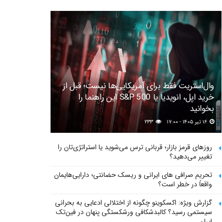
وال‌استریت فقط برای آمریکایی‌ها نیست؛ قبل از
خرید اپل، انویدیا یا S&P 500 این راهنما را
بخوانید
۱۶ تیر ۱۴۰۵ - ۱۷:۰۰
۲۳۳
روزهای قرمز بازار؛ قربانی ترس می‌شوید یا استراتژی‌تان را
تغییر می‌دهید؟
تحریم صرافی های ایرانی و ریسک حضانتی؛ دارایی‌هایمان
واقعاً در خطر است؟
گزارش ویژه: اکسکوینو چگونه از اختلالی ادعایی به بحرانی
سیستمی رسید؟ کالبدشکافی ورشکستگی پنهان در فین‌تک
ایران