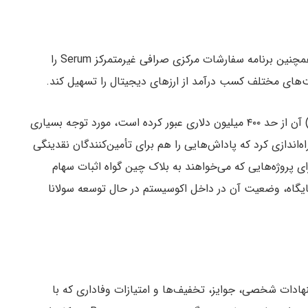
اولین بازارساز خودکار بومی Solana به نام Radyium، همچنین برنامه سفارشات مرکزی صرافی غیرمتمرکز Serum را
ت‌های مختلف کسب درآمد از ارزهای دیجیتال را تسهیل کند.
این پروتکل در حالی که اخیراً ارزش کل قفل‌شده (TVL) آن از حد ۴۰۰ میلیون دلاری عبور کرده است، مورد توجه بسیاری
رفته است. Raydium همچنین Fusion Pools را راه‌اندازی کرد که پاداش‌هایی را هم برای تأمین‌کنندگان نقدینگی
ی پروژه‌هایی که می‌خواهند به بلاک چین گواه اثبات سهام
 به این جایگاه، وضعیت آن در داخل اکوسیستم در حال توسعه سولانا
 پیشنهادات شخصی، جوایز، تخفیف‌ها و امتیازات وفاداری که با