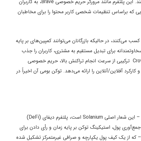
برندهای مورد علاقه شما قابل استفاده است، عمل می‌کند. این پلتفرم مانند مرورگر حریم خصوصی Brave، به کاربران
هایی که براساس تنظیمات شخصی کاربر محتوا را برای مخاطبان
CRWN$ و امتیاز وفاداری کسب می‌کنند، در حالیکه بازرگانان می‌توانند کمپین‌های بر پایه
اوتمندانه برای تبدیل مستقیم به مشتری، کاربران را جذب
کنند. برخلاف رقبای خود در فضای تبلیغات آنلاین، Crowny ترکیبی از سرعت انجام تراکنش بالا، حریم خصوصی
ارکرد آفلاین/آنلاین را ارائه می‌دهد. توکن بومی آن اخیراً در
تعریف مجدد جمع‌آوری کمک مالی از طریق تمرکززدایی – این شعار اصلی Solanium است، پلتفرم دیفای (DeFi)
 از بلاک چین گواه اثبات سهام Solana برای جمع‌آوری پول، استیکینگ توکن بر پایه زمان و رأی دادن برای
یریت کلی شبکه است. Solanium – با توکن SLIM – که از یک کیف پول یکپارچه و صرافی غیرمتمرکز تشکیل شده