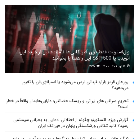
وال‌استریت فقط برای آمریکایی‌ها نیست؛ قبل از خرید اپل،
انویدیا یا S&P 500 این راهنما را بخوانید
۱۶ تیر ۱۴۰۵ - ۱۷:۰۰
۲۳۵
روزهای قرمز بازار؛ قربانی ترس می‌شوید یا استراتژی‌تان را تغییر
می‌دهید؟
تحریم صرافی های ایرانی و ریسک حضانتی؛ دارایی‌هایمان واقعاً در خطر
است؟
گزارش ویژه: اکسکوینو چگونه از اختلالی ادعایی به بحرانی سیستمی
رسید؟ کالبدشکافی ورشکستگی پنهان در فین‌تک ایران
۵ گام طلایی برای ردیابی کیف پول‌ نهنگ‌ها و به دست آوردن سرمایه