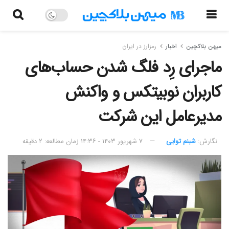
میهن بلاکچین
اخبار
رمزارز در ایران
ماجرای رِد فلگ شدن حساب‌های
کاربران نوبیتکس و واکنش
مدیرعامل این شرکت
نگارش:‌
شبنم توایی
۷ شهریور ۱۴۰۳ - ۱۴:۳۶
زمان مطالعه: ۲ دقیقه