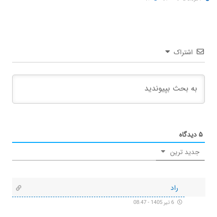
اشتراک
۵
دیدگاه
جدید ترین
راد
6 تیر 1405 - 08:47