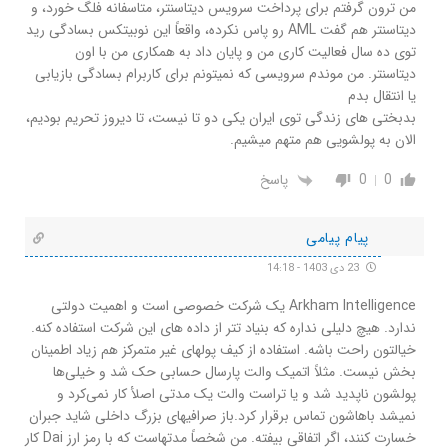
من ترون گرفتم برای پرداخت سرویس دیتاسنتر، متاسفانه فلگ خورد، و
دیتاسنتر هم گفت AML رو پاس نکرده، واقعاً این نوبیتکس بسادگی رید
توی ده سال فعالیت کاری من و پایان داد به همکاری من با اون
دیتاسنتر. من موندم سرویسی که نمیتونم برای کاربرام بسادگی بازیابی
یا انتقال بدم
بدبختی های زندگی توی ایران یکی دو تا نیست، تا دیروز تحریم بودیم،
الان به پولشویی هم متهم میشیم.
0
0
پاسخ
پیام پیامی
23 دی 1403 - 14:18
Arkham Intelligence یک شرکت خصوصی است و اهمیت دولتی
ندارد. هیچ دلیلی نداره که بنیاد تتر از داده های این شرکت استفاده کنه.
خیالتون راحت باشه. استفاده از کیف پولهای غیر متمرکز هم زیاد اطمینان
بخش نیست. مثلاً اتمیک والت پارسال حسابی حک شد و خیلی‌ها
پولشون ناپدید شد و یا تراست والت یک مدتی اصلأ کار نمی‌کرد و
نمیشد باهاشون تماس برقرار کرد.باز صرافیهای بزرگ داخلی شاید جبران
خسارت کنند، اگر اتفاقی بیفته. من شخصاً مدتهاست که با رمز ارز Dai کار