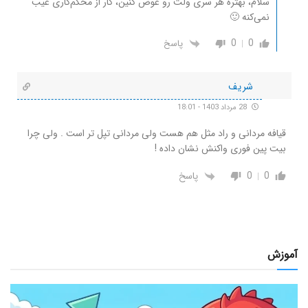
سلام، بهتره هر سری ولت رو عوض کنین، کار از محکم‌کاری عیب
نمی‌کنه 🙂
0
0
پاسخ
شریف
28 مرداد 1403 - 18:01
قیافه مردانی و راد مثل هم هست ولی مردانی تپل تر است . ولی چرا
بیت پین فوری واکنش نشان داده !
0
0
پاسخ
آموزش