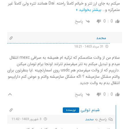
میکنم به جای ارز تتر و خیالم کاملاً راحته. Dai همانند تتره ولی کاملاً غیر
متمرکزه و
…
بیشتر بخوانید »
0
0
پاسخ
محمد
31 مرداد 1403 - 18:21
سلام من از والت متامسکم که ترکیه ام همیشه به صرافی mexc انتقال
میدم و تبدیل میکنم به تتر میفرستم تترلند اونجا برام تومان میکنن
.دارییم که از والت میفرستم هم usdc روی اسمارتچینه .ایا بنطرتون برای
والتم مشکل سازمیشه ؟ اگه مشکل سازمیشه والتم و عوض کنم داراییمو
انتقال بدم به والت جدید
0
0
پاسخ
شبنم توایی
نویسنده
پاسخ به
محمد
3 شهریور 1403 - 11:42