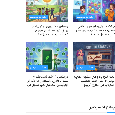
مقالات عمومی
مقالات عمومی
چگونه «دارایی‌های دنیای واقعیِ
وسواس ۱۰۰ برابری در کریپتو: چرا
جعلی» به جدیدترین جنون دنیای
رویای ثروتمند شدن هنوز بر
کریپتو تبدیل شدند؟
فاندامنتال‌ها غلبه می‌کند؟
مقالات عمومی
مقالات عمومی
پایان تلخ پروژه‌های میلیون دلاری؛
درخشش ۱۳ خط کسب‌وکار ۱۰۰
بررسی ۴ دلیل اصلی تعطیلی
میلیون دلاری، رابینهود را به یک ابر
استارتاپ‌های مطرح کریپتو
اپلیکیشن تمام‌عیار مالی تبدیل کرد
پیشنهاد سردبیر