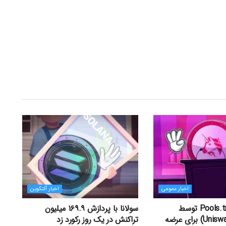
اخبار عمومی
اخبار آلتکوین
راه‌اندازی Pools.trade توسط
سولانا با پردازش ۱۶۹.۹ میلیون
یونی‌سواپ (Uniswap) برای عرضه
تراکنش در یک روز رکورد زد