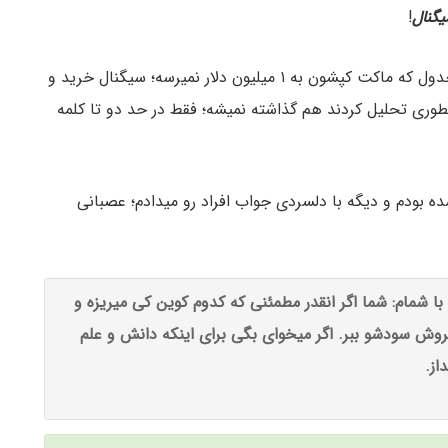
گنال
!
این کانال ها میان راجع به یه سری توکن های پایین جدول که ماکت کپشون به ۱ میلیون دلار نمیرسه؛ سیگنال خرید و
وری تحلیل کردند هم گذاشته نمیشه؛ فقط در حد دو تا کلمه
ه بودم و دیگه با دلسردی جواب افراد رو میدادم؛ عصبانی
با شمام: شما اگر انقدر مطمئنی که کدوم کوین کی میریزه و
فروش سودشو ببر. اگر میخوای بگی برای اینکه دانش و علم
از.