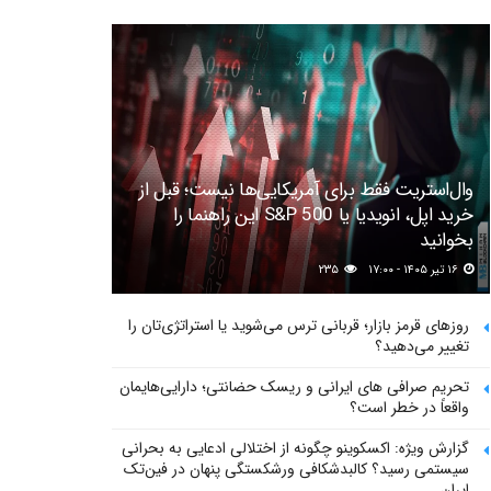
وال‌استریت فقط برای آمریکایی‌ها نیست؛ قبل از
خرید اپل، انویدیا یا S&P 500 این راهنما را
بخوانید
۱۶ تیر ۱۴۰۵ - ۱۷:۰۰
۲۳۵
روزهای قرمز بازار؛ قربانی ترس می‌شوید یا استراتژی‌تان را
تغییر می‌دهید؟
تحریم صرافی های ایرانی و ریسک حضانتی؛ دارایی‌هایمان
واقعاً در خطر است؟
گزارش ویژه: اکسکوینو چگونه از اختلالی ادعایی به بحرانی
سیستمی رسید؟ کالبدشکافی ورشکستگی پنهان در فین‌تک
ایران