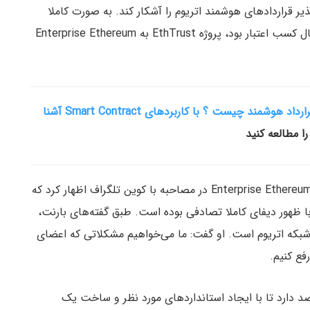
 قراردادهای هوشمند اتریوم را آشکار کند. به صورت کاملا
اتفاقی درست همزمان با دوره‌ای که فضای دیفای در حال کسب اعتبار بود، پروژه EthTrust به Enterprise Ethereum
قرارداد هوشمند چیست ؟ با کاربردهای Smart Contract آشنا
ا مطالعه کنید
دنیل بارنت (Daniel Burnett)، مدیر اجرایی Enterprise Ethereum Alliance در مصاحبه با کوین تلگراف اظهار کرد که
 ظهور دیفای کاملا تصادفی بوده است. طبق گفته‌های بارنت،
ن دهنده بلوغ شبکه اتریوم است. او گفت: ما می‌خواهیم مشکلاتی که اعضای
فع کنیم.
 دارد تا با ایجاد استانداردهای مورد نظر و ساخت یک