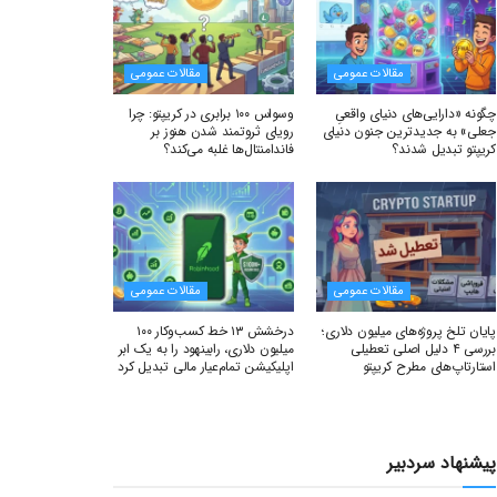
مقالات عمومی
مقالات عمومی
چگونه «دارایی‌های دنیای واقعیِ
وسواس ۱۰۰ برابری در کریپتو: چرا
جعلی» به جدیدترین جنون دنیای
رویای ثروتمند شدن هنوز بر
کریپتو تبدیل شدند؟
فاندامنتال‌ها غلبه می‌کند؟
مقالات عمومی
مقالات عمومی
پایان تلخ پروژه‌های میلیون دلاری؛
درخشش ۱۳ خط کسب‌وکار ۱۰۰
بررسی ۴ دلیل اصلی تعطیلی
میلیون دلاری، رابینهود را به یک ابر
استارتاپ‌های مطرح کریپتو
اپلیکیشن تمام‌عیار مالی تبدیل کرد
پیشنهاد سردبیر