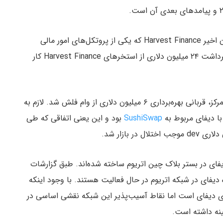
به عنوان مثالی در این زمینه می‌توان به اتفاق هک شدن اخیر Harvest Finance که یکی از پروتکل‌های امور مالی
غیرمتمرکز است اشاره کرد. مهاجم این حمله هکری با برداشت ۲۴ میلیون دلاری از استخرهای Harvest Finance کار
اخیرا Value DeFi، یکی از پروتکل‌های امور مالی غیرمتمرکز، قربانی بهره‌برداری ۶ میلیون دلاری از وام فلش شد. لازم به
با دیفای مربوط به
SushiSwap
بود و این یعنی اتفاقی که طی
یفای در بستر بلاک چین اتریوم ساخته شده‌اند. طبق گزارشات
حاضر بیش از ۲۰۰ پروژه دیفای در شبکه اتریوم در حال فعالیت هستند. با وجود اینکه
های دیفای است اما نقاط آسیب‌پذیر این شبکه نقشی اساسی در
ینه داشته است.