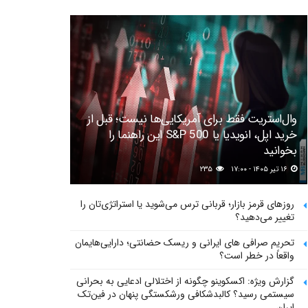
وال‌استریت فقط برای آمریکایی‌ها نیست؛ قبل از
خرید اپل، انویدیا یا S&P 500 این راهنما را
بخوانید
۱۶ تیر ۱۴۰۵ - ۱۷:۰۰
۲۳۵
روزهای قرمز بازار؛ قربانی ترس می‌شوید یا استراتژی‌تان را
تغییر می‌دهید؟
تحریم صرافی های ایرانی و ریسک حضانتی؛ دارایی‌هایمان
واقعاً در خطر است؟
گزارش ویژه: اکسکوینو چگونه از اختلالی ادعایی به بحرانی
سیستمی رسید؟ کالبدشکافی ورشکستگی پنهان در فین‌تک
ایران