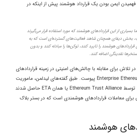
همیدن ایمن بودن یک قرارداد هوشمند پیش از اینکه در
 بسیاری از این قراردادهای هوشمند که مورد استفاده قرار می‌گیرند
ب، بخش دیفای همچنان شاهد فعالیت‌های گسترده‌ای است که به
ن قراردادهای هوشمند را تایید کنند، توکن‌ها را مبادله کنند و بدون
ستخرها نقدینگی اضافه کنند.
یدلمن به عنوان رئیس کارگروه سطح امنیتی EthTrust در تلاش برای مقابله با چالش‌های امنیتی در زمینه قراردادهای
هوشمند که به تازگی تشکیل شده است به Enterprise Ethereum Alliance پیوست. طبق گفته‌های لیدلمن، ماموریت
این گروه ادامه دادن به پیشرفت‌هایی است که در ابتدا توسط Ethereum Trust Alliance یا همان ETA حاصل شدند
 برای معاملات قراردادهای هوشمندی است که در بستر بلاک
دهای هوشمند