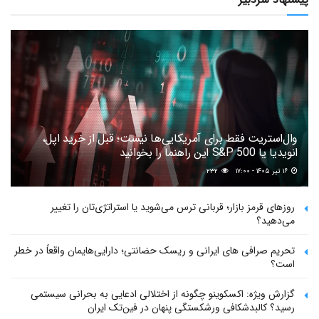
وال‌استریت فقط برای آمریکایی‌ها نیست؛ قبل از خرید اپل،
انویدیا یا S&P 500 این راهنما را بخوانید
۱۶ تیر ۱۴۰۵ - ۱۷:۰۰
۲۳۲
روزهای قرمز بازار؛ قربانی ترس می‌شوید یا استراتژی‌تان را تغییر
می‌دهید؟
تحریم صرافی های ایرانی و ریسک حضانتی؛ دارایی‌هایمان واقعاً در خطر
است؟
گزارش ویژه: اکسکوینو چگونه از اختلالی ادعایی به بحرانی سیستمی
رسید؟ کالبدشکافی ورشکستگی پنهان در فین‌تک ایران