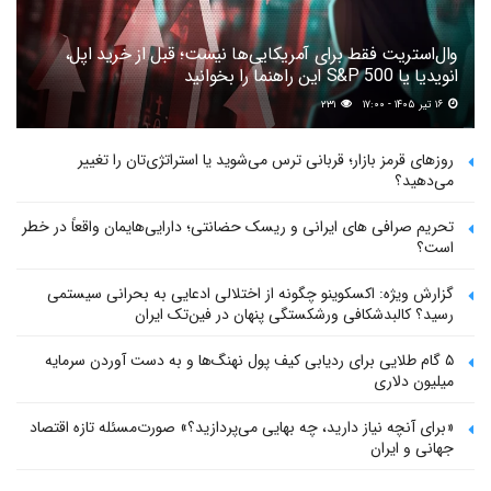
وال‌استریت فقط برای آمریکایی‌ها نیست؛ قبل از خرید اپل،
انویدیا یا S&P 500 این راهنما را بخوانید
۱۶ تیر ۱۴۰۵ - ۱۷:۰۰
۲۳۱
روزهای قرمز بازار؛ قربانی ترس می‌شوید یا استراتژی‌تان را تغییر
می‌دهید؟
تحریم صرافی های ایرانی و ریسک حضانتی؛ دارایی‌هایمان واقعاً در خطر
است؟
گزارش ویژه: اکسکوینو چگونه از اختلالی ادعایی به بحرانی سیستمی
رسید؟ کالبدشکافی ورشکستگی پنهان در فین‌تک ایران
۵ گام طلایی برای ردیابی کیف پول‌ نهنگ‌ها و به دست آوردن سرمایه
میلیون دلاری
«برای آنچه نیاز دارید، چه بهایی می‌پردازید؟» صورت‌مسئله تازه اقتصاد
جهانی و ایران