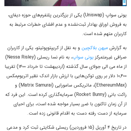
یونی سواپ (Uniswap) یکی از بزرگترین پلتفرم‌های حوزه دیفای،
به فروش اوراق بهادار ثبت‌نشده و عدم افشای خطرات مرتبط به
کاربران متهم شده است.
به گزارش
میهن بلاکچین
و به نقل از کریپتوپوتیتو، یکی از کاربران
صرافی غیرمتمرکز
یونی سواپ
، به نام نسا ریسلی (Nessa Risley)
از ماه می الی جولای سال گذشته (اردیبهشت تا خرداد ۱۴۰۰) تقریبا
۱۰,۴۰۰ دلار بر روی توکن‌هایی با ارزش بازار اندک نظیر اتریوم‌مکس
(EthereumMax)، ماتریکس سامورایی (Matrix Samurai) و
راکت بانی (Rocket Bunny) سرمایه‌گذاری کرده است. این فرد که
از آن زمان تاکنون با ضرر بسیار مواجه شده است، برای احیای
سرمایه از دست رفته دست به اقدام قانونی زده است.
در تاریخ ۴ آوریل (۱۵ فروردین) ریسلی شکایتی ثبت کرد و مدعی