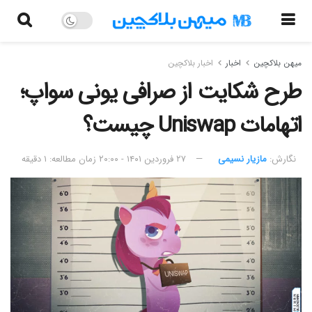
میهن بلاکچین
اخبار
اخبار بلاکچین
طرح شکایت از صرافی یونی سواپ؛
اتهامات Uniswap چیست؟
نگارش:‌
مازیار نسیمی
۲۷ فروردین ۱۴۰۱ - ۲۰:۰۰
زمان مطالعه: ۱ دقیقه