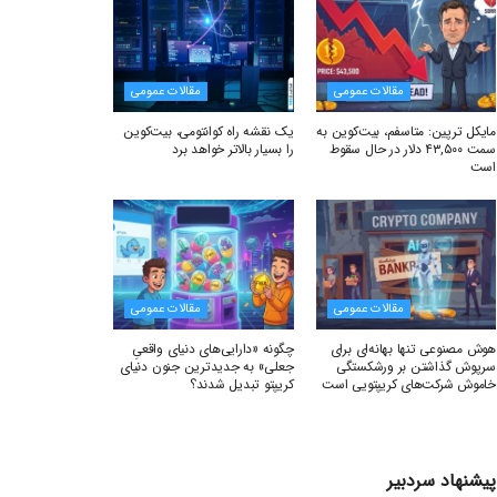
مقالات عمومی
مقالات عمومی
مایکل ترپین: متاسفم، بیت‌کوین به
یک نقشه راه کوانتومی، بیت‌کوین
سمت ۴۳,۵۰۰ دلار در حال سقوط
را بسیار بالاتر خواهد برد
است
مقالات عمومی
مقالات عمومی
هوش مصنوعی تنها بهانه‌ای برای
چگونه «دارایی‌های دنیای واقعیِ
سرپوش گذاشتن بر ورشکستگی
جعلی» به جدیدترین جنون دنیای
خاموش شرکت‌های کریپتویی است
کریپتو تبدیل شدند؟
پیشنهاد سردبیر