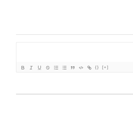
{}
[+]