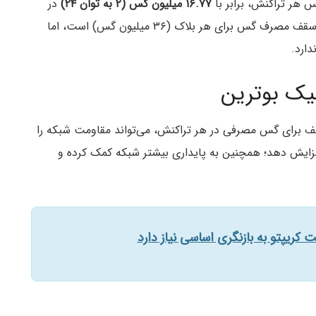
هر تراکنش، برابر با
۱۶.۷۷ میلیون گس (۲ به توان ۲۴)
در
نظر گرفته شده است. در حال حاضر، اتریوم تنها دارای سقف مصرف گس برای هر بلاک (۳۶ میلیون گس) است، اما
ارد.
لیک بوترین
قف برای گس مصرفی در هر تراکنش، می‌تواند مقاومت شبکه را
بر برخی حملات محروم‌سازی از سرویس (DoS) افزایش دهد؛ همچنین به پایداری بیشتر شبکه کمک کرده و
کریپتو به بازنگری اساسی نیاز دارد