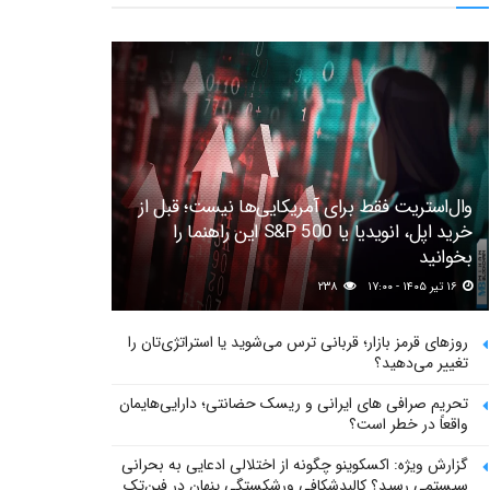
وال‌استریت فقط برای آمریکایی‌ها نیست؛ قبل از
خرید اپل، انویدیا یا S&P 500 این راهنما را
بخوانید
۱۶ تیر ۱۴۰۵ - ۱۷:۰۰
۲۳۸
روزهای قرمز بازار؛ قربانی ترس می‌شوید یا استراتژی‌تان را
تغییر می‌دهید؟
تحریم صرافی های ایرانی و ریسک حضانتی؛ دارایی‌هایمان
واقعاً در خطر است؟
گزارش ویژه: اکسکوینو چگونه از اختلالی ادعایی به بحرانی
سیستمی رسید؟ کالبدشکافی ورشکستگی پنهان در فین‌تک