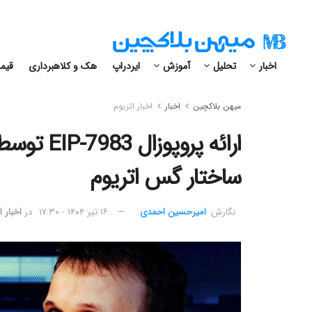
اخبار
تحلیل
آموزش
ایردراپ
هک و کلاهبرداری
قیمت
میهن بلاکچین
اخبار
اخبار اتریوم
ارائه پروپ
ساختار گس اتریوم
نگارش:‌
امیرحسین احمدی
۱۶ تیر ۱۴۰۴ - ۱۷:۳۰
در
اخبار ا