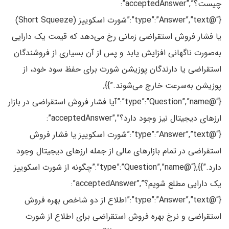
چیست؟”,”acceptedAnswer”:
{“@type”:”Answer”,”text”:”شورت اسکوییز (Short Squeeze)
یا فشار فروش استقراضی زمانی رخ می‌دهد که قیمت یک دارایی
به‌صورت ناگهانی افزایش یابد و پس از آن بسیاری از فروشندگان
استقراضی یا دارندگان پوزیشن شورت برای حفظ سود خود، از
پوزیشن به‌سرعت خارج می‌شوند.”}},
{“@type”:”Question”,”name”:”آیا فشار فروش استقراضی در بازار
ارزهای دیجیتال نیز وجود دارد؟”,”acceptedAnswer”:
{“@type”:”Answer”,”text”:”شورت اسکوییز یا فشار فروش
استقراضی در تمام بازارهای مالی از جمله ارزهای دیجیتال وجود
دارد.”}},{“@type”:”Question”,”name”:”چگونه از شورت اسکوییز
یک دارایی مطلع شویم؟”,”acceptedAnswer”:
{“@type”:”Answer”,”text”:”اطلاع از دو شاخص بهره فروش
استقراضی و نرخ بهره فروش استقراضی برای اطلاع از شورت