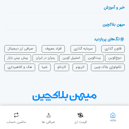
خبر و آموزش
میهن بلاکچین
تگ‌های پربازدید
قانون گذاری
سرمایه‌ گذاری
افراد معروف
صرافی ارز دیجیتال
دوج‌کوین
بیت‌کوین
استیبل کوین
رمزارز در ایران
پیش بینی بازار
تکنولوژی بلاک چین
اتریوم
‌کاردانو
شیبا
هک و کلاهبرداری
دست در دست، بی‌نهایت برای میهن
خانه
قیمت ارز
صرافی ها
ماشین حساب