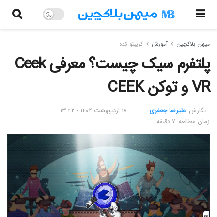
میهن بلاکچین
آموزش
کریپتو کده
پلتفرم سیک چیست؟ معرفی Ceek
VR و توکن CEEK
نگارش:‌
علیرضا جعفری
۱۸ اردیبهشت ۱۴۰۲ - ۱۳:۴۲
زمان مطالعه: ۷ دقیقه