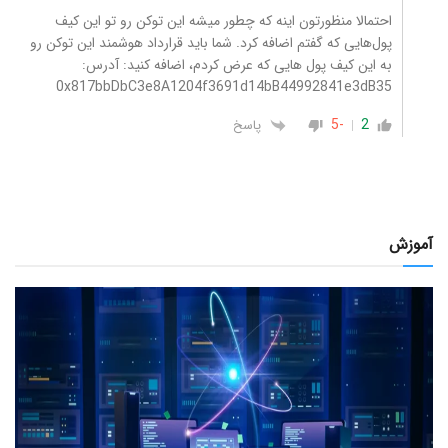
احتمالا منظورتون اینه که چطور میشه این توکن رو تو این کیف
پول‌هایی که گفتم اضافه کرد. شما باید قرارداد هوشمند این توکن رو
به این کیف پول هایی که عرض کردم، اضافه کنید: آدرس:
0x817bbDbC3e8A1204f3691d14bB44992841e3dB35
-5
2
پاسخ
آموزش