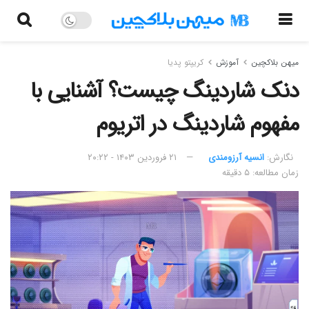
میهن بلاکچین
آموزش
کریپتو پدیا
دنک شاردینگ چیست؟ آشنایی با
مفهوم شاردینگ در اتریوم
نگارش:‌
انسیه آرزومندی
۲۱ فروردین ۱۴۰۳ - ۲۰:۲۲
زمان مطالعه: ۵ دقیقه