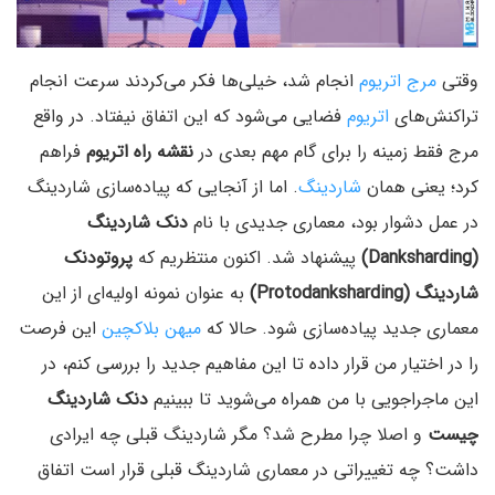
وقتی
مرج اتریوم
انجام شد، خیلی‌ها فکر می‌کردند سرعت انجام
تراکنش‌های
اتریوم
فضایی می‌شود که این اتفاق نیفتاد. در واقع
مرج فقط زمینه‌ را برای گام‌ مهم بعدی در
نقشه راه اتریوم
فراهم
کرد؛ یعنی همان
شاردینگ
. اما از آنجایی که پیاده‌سازی شاردینگ
در عمل دشوار بود، معماری جدیدی با نام
دنک شاردینگ
(Danksharding)
پیشنهاد شد. اکنون منتظریم که
پروتودنک
شاردینگ (Protodanksharding)
به عنوان نمونه اولیه‌ای از این
معماری جدید پیاده‌سازی شود. حالا که
میهن بلاکچین
این فرصت
را در اختیار من قرار داده تا این مفاهیم جدید را بررسی کنم، در
این ماجراجویی با من همراه می‌شوید تا ببینیم
دنک شاردینگ
چیست
و اصلا چرا مطرح شد؟ مگر شاردینگ قبلی چه ایرادی
داشت؟ چه تغییراتی در معماری شاردینگ قبلی قرار است اتفاق