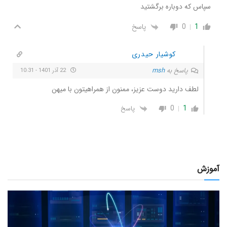
سپاس که دوباره برگشتید
1
0
پاسخ
کوشیار حیدری
پاسخ به
msh
22 آذر 1401 - 10:31
لطف دارید دوست عزیز، ممنون از همراهیتون با میهن
0
1
پاسخ
آموزش