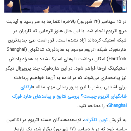
در ۱۵ سپتامبر (۲۴ شهریور) بالاخره انتظارها به سر رسید و آپدیت
مرج اتریوم انجام شد. با این حال هنوز اترهایی که کاربران در
شبکه استیک کرده‌اند آزاد نشده است. قرار است طی جدیدترین
هاردفورک شبکه اتریوم موسوم به هاردفورک شانگهای (Shanghai
Hardfork) امکان برداشت اترهای استیک شده به همراه پاداش
استیکینگ آن‌ها فراهم شود. در این هاردفورک چند پروپوزال دیگر
نیز پیاده‌سازی می‌شوند که در ادامه به آن‌ها خواهیم پرداخت.
برای آشنایی بیشتر با این به‌روز رسانی مهم، مقاله «
ارتقای
شانگهای اتریوم چیست؟ بررسی نتایج و پیامدهای هارد فورک
Shanghai
» را مطالعه کنید.
به گزارش
کوین تلگراف
، توسعه‌دهندگان هسته اتریوم در ۱۵۱امین
جلسه خود که در ۸ دسامبر (۱۷ شهریور) برگزار شد، یک تاریخ