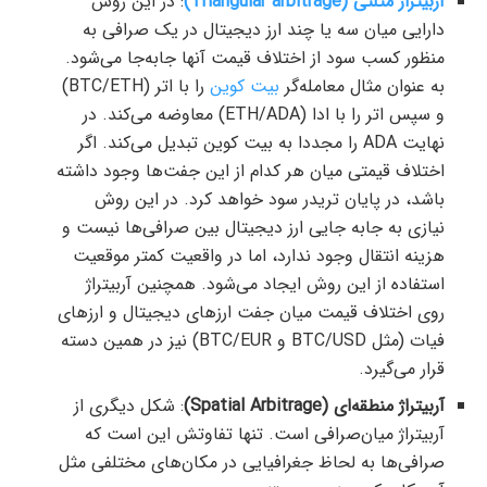
آربیتراژ مثلثی (Triangular arbitrage)
: در این روش
دارایی میان سه یا چند ارز دیجیتال در یک صرافی به
منظور کسب سود از اختلاف قیمت آنها جابه‌جا می‌شود.
به عنوان مثال معامله‌گر
بیت کوین
را با اتر (BTC/ETH)
و سپس اتر را با ادا (ETH/ADA) معاوضه می‌کند. در
نهایت ADA را مجددا به بیت کوین تبدیل می‌کند. اگر
اختلاف قیمتی میان هر کدام از این جفت‌ها وجود داشته
باشد، در پایان تریدر سود خواهد کرد. در این روش
نیازی به جابه جایی ارز دیجیتال بین صرافی‌ها نیست و
هزینه انتقال وجود ندارد، اما در واقعیت کمتر موقعیت
استفاده از این روش ایجاد می‌شود. همچنین آربیتراژ
روی اختلاف قیمت میان جفت ارزهای دیجیتال و ارزهای
فیات (مثل BTC/USD و BTC/EUR) نیز در همین دسته
قرار می‌گیرد.
آربیتراژ منطقه‌ای (Spatial Arbitrage)
: شکل دیگری از
آربیتراژ میان‌صرافی است. تنها تفاوتش این است که
صرافی‌ها به لحاظ جغرافیایی در مکان‌های مختلفی مثل