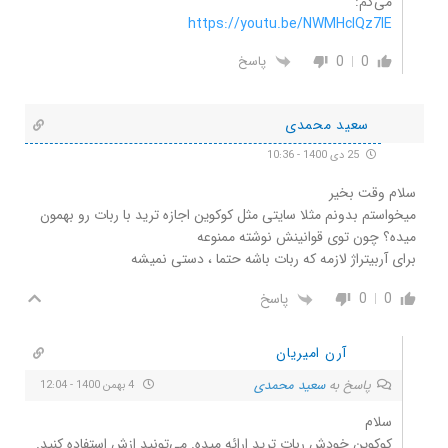
می‌گم:
https://youtu.be/NWMHclQz7lE
0
0
پاسخ
سعید محمدی
25 دی 1400 - 10:36
سلام وقت بخیر
میخواستم بدونم مثلا سایتی مثل کوکوین اجازه ترید با ربات رو بهمون
میده؟ چون توی قوانینش نوشته ممنوعه
برای آربیتراژ لازمه که ربات باشه حتما ، دستی نمیشه
0
0
پاسخ
آرن امیریان
پاسخ به
سعید محمدی
4 بهمن 1400 - 12:04
سلام
کوکوین خودش ربات ترید ارائه میده. می‌تونید ازش استفاده کنید.