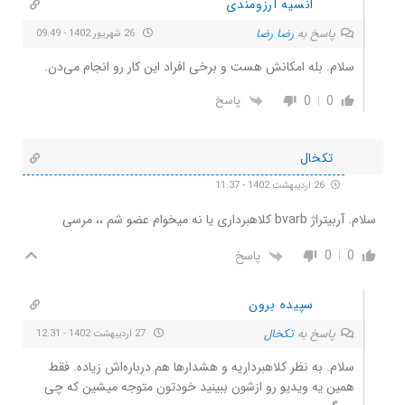
انسیه آرزومندی
پاسخ به
رضا رضا
26 شهریور 1402 - 09:49
سلام. بله امکانش هست و برخی افراد این کار رو انجام می‌دن.
0
0
پاسخ
تکخال
26 اردیبهشت 1402 - 11:37
سلام. آربیتراژ bvarb کلاهبرداری یا نه میخوام عضو شم ،، مرسی
0
0
پاسخ
سپیده برون
پاسخ به
تکخال
27 اردیبهشت 1402 - 12:31
سلام. به نظر کلاهبرداریه و هشدارها هم درباره‌اش زیاده. فقط
همین یه ویدیو رو ازشون ببینید خودتون متوجه میشین که چی