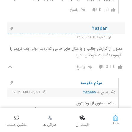
0
0
پاسخ
Yazdani
1 خرداد 1400 - 01:23
ممنون از گزارش جالب و با مثال های جالبی که زدید…ولی بات تریدر را
نفرمودید!سایت خودتان تدارد
0
0
پاسخ
میثم مقیسه
پاسخ به
Yazdani
1 خرداد 1400 - 12:12
سلام. ممنون از توجهتون
شما نمیتونید یه بات تریدر کنید که در تمام بازارها(صعودی نزولی و
ساید) سیگنال های درست بده و همواره باید آپدیت بشه. از طرفی
خیلی از بات های تریدی که قبلا معرفی شده بود، یا الان نیستند و
خانه
قیمت ارز
صرافی ها
ماشین حساب
یا کلاهبرداری بودند. به همین دلیل ما هیچ ربات تریدی رو معرفی