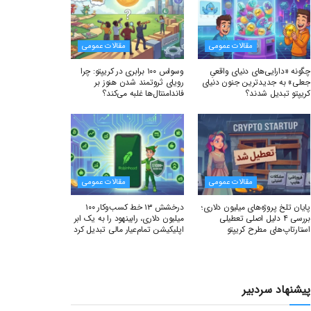
مقالات عمومی
مقالات عمومی
چگونه «دارایی‌های دنیای واقعیِ
وسواس ۱۰۰ برابری در کریپتو: چرا
جعلی» به جدیدترین جنون دنیای
رویای ثروتمند شدن هنوز بر
کریپتو تبدیل شدند؟
فاندامنتال‌ها غلبه می‌کند؟
مقالات عمومی
مقالات عمومی
پایان تلخ پروژه‌های میلیون دلاری؛
درخشش ۱۳ خط کسب‌وکار ۱۰۰
بررسی ۴ دلیل اصلی تعطیلی
میلیون دلاری، رابینهود را به یک ابر
استارتاپ‌های مطرح کریپتو
اپلیکیشن تمام‌عیار مالی تبدیل کرد
پیشنهاد سردبیر