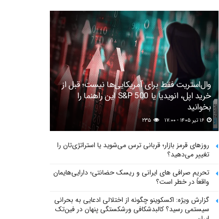
وال‌استریت فقط برای آمریکایی‌ها نیست؛ قبل از
خرید اپل، انویدیا یا S&P 500 این راهنما را
بخوانید
۱۶ تیر ۱۴۰۵ - ۱۷:۰۰
۲۳۵
روزهای قرمز بازار؛ قربانی ترس می‌شوید یا استراتژی‌تان را
تغییر می‌دهید؟
تحریم صرافی های ایرانی و ریسک حضانتی؛ دارایی‌هایمان
واقعاً در خطر است؟
گزارش ویژه: اکسکوینو چگونه از اختلالی ادعایی به بحرانی
سیستمی رسید؟ کالبدشکافی ورشکستگی پنهان در فین‌تک
ایران