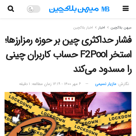
میهن بلاکچین
اخبار
اخبار بلاکچین
فشار حداکثری چین بر حوزه رمزارزها؛
استخر F2Pool حساب کاربران چینی
را مسدود می‌کند
نگارش:‌
مازیار نسیمی
۶ مهر ۱۴۰۰ - ۱۲:۱۹
زمان مطالعه: ۱ دقیقه