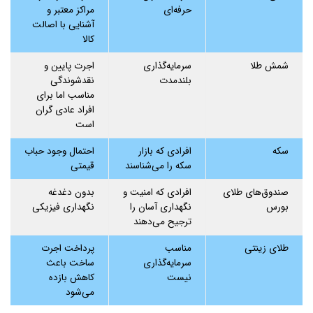
حرفه‌ای
مراکز معتبر و
آشنایی با اصالت
کالا
شمش طلا
سرمایه‌گذاری
اجرت پایین و
بلندمدت
نقدشوندگی
مناسب اما برای
افراد عادی گران
است
سکه
افرادی که بازار
احتمال وجود حباب
سکه را می‌شناسند
قیمتی
صندوق‌های طلای
افرادی که امنیت و
بدون دغدغه
بورس
نگهداری آسان را
نگهداری فیزیکی
ترجیح می‌دهند
طلای زینتی
مناسب
پرداخت اجرت
سرمایه‌گذاری
ساخت باعث
نیست
کاهش بازده
می‌شود