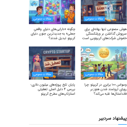
مقالات عمومی
مقالات عمومی
هوش مصنوعی تنها بهانه‌ای برای
چگونه «دارایی‌های دنیای واقعیِ
سرپوش گذاشتن بر ورشکستگی
جعلی» به جدیدترین جنون دنیای
خاموش شرکت‌های کریپتویی است
کریپتو تبدیل شدند؟
مقالات عمومی
مقالات عمومی
وسواس ۱۰۰ برابری در کریپتو: چرا
پایان تلخ پروژه‌های میلیون دلاری؛
رویای ثروتمند شدن هنوز بر
بررسی ۴ دلیل اصلی تعطیلی
فاندامنتال‌ها غلبه می‌کند؟
استارتاپ‌های مطرح کریپتو
پیشنهاد سردبیر