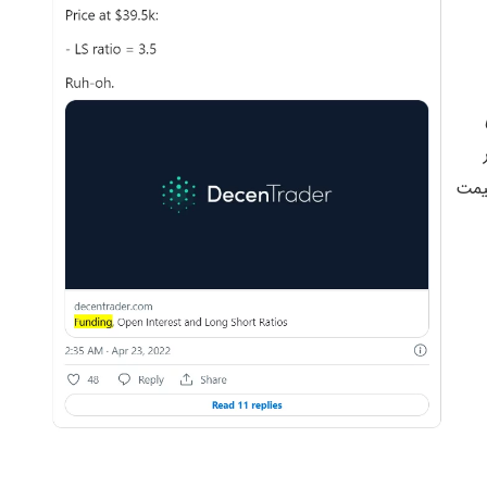
 قرار
یمت