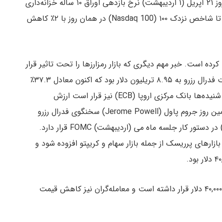
و به نقل از کوین تلگراف، در روز ۲۱ آپریل (۱ اردیبهشت) نرخ بازدهی اوراق ۱۰ ساله خزانه‌داری
آمریکا به ۲.۹٪ افزایش یافت. همین موضوع کافی بود تا شاخص نزدک ۱۰۰ (Nasdaq 100) در همان روز با ۲٪ کاهش
ه است. خبر مهم دیگری که بازار رمزارزها را تحت تاثیر قرار
داد، مربوط به کاهش دارایی‌های خریداری شده از سمت فدرال رزرو به ۸.۹۵ تریلیون دلار بود که اکنون معادل ۳۷.۳٪
تولید ناخالص ملی (GDP) ایالات متحده است. مطابق شنیده‌ها بانک مرکزی اروپا (ECB) نیز قرار است ارزش
دارایی‌های خود را از ۱۰ تریلیون دلار کاهش دهد. در همین روز جروم پاول (Jerome Powell) سخنگوی فدرال رزرو
اعلام کرد که افزایش نرخ بهره به میزان ۵۰ واحد (۰.۵٪) در دستور کار جلسه ماه می (اردیبهشت) FOMC قرار دارد.
زارهای پرریسک از جمله بازار سهام و کریپتو افزوده شود و
در ۲۴ ساعت گذشته در سطح کمتر از ۴۰,۰۰۰ دلار قرار داشته است و معامله‌گران نیز کاهش قیمت