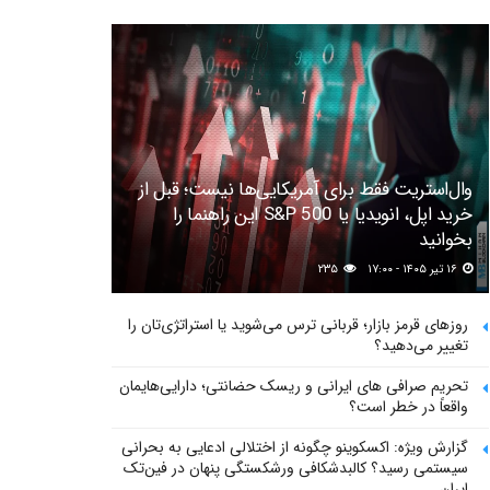
وال‌استریت فقط برای آمریکایی‌ها نیست؛ قبل از
خرید اپل، انویدیا یا S&P 500 این راهنما را
بخوانید
۱۶ تیر ۱۴۰۵ - ۱۷:۰۰
۲۳۵
روزهای قرمز بازار؛ قربانی ترس می‌شوید یا استراتژی‌تان را
تغییر می‌دهید؟
تحریم صرافی های ایرانی و ریسک حضانتی؛ دارایی‌هایمان
واقعاً در خطر است؟
گزارش ویژه: اکسکوینو چگونه از اختلالی ادعایی به بحرانی
سیستمی رسید؟ کالبدشکافی ورشکستگی پنهان در فین‌تک
ایران