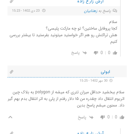
آرش زارع زاده
پاسخ به
زهتابیان
23 دی 1402 - 15:23
سلام
کجا پروفابل ساختین؟ تو چه مارکت پلیسی؟
هش تراکنش رو هم اگر خواستید میتونید بفرستید تا بیشتر بررسی
کنیم
0
0
پاسخ
ابولی
30 مهر 1402 - 15:25
سلام ببخشید حداقل میزان تتری که میشه از polygon به بلاک چین
اتریوم انتقال داد چقدره من ۱۵ دلار رفتم از پلی به اتر انتقال بدم بهم گیر
داد. ممنون میشم پاسخ بدین
0
0
پاسخ
آرش زارع زاده