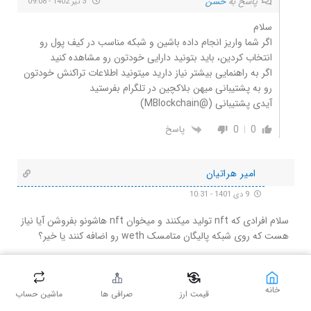
پاسخ به
حسن
3 تیر 1402 - 09:08
سلام
اگر شما واریز انجام داده باشین و شبکه مناسب در کیف پول رو
انتخاب کردین، باید بتونید دارایی خودتون رو مشاهده کنید
اگر به راهنمایی بیشتر نیاز دارید میتونید اطلاعات تراکنش خودتون
رو به پشتیبانی میهن بلاکچین در تلگرام بفرستید
آیدی پشتیبانی (@MBlockchain)
0
0
پاسخ
امیر هراتیان
9 دی 1401 - 10:31
سلام افرادی که nft تولید میکنند و میخوان nft هاشونو بفروشن آیا نیاز
هست که روی شبکه پالیگان متامسک weth رو اضافه کنند یا خیر؟
0
0
پاسخ
خانه
قیمت ارز
صرافی ها
ماشین حساب
علیرضا جعفری