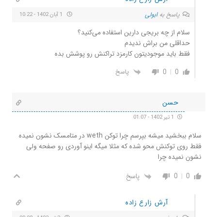
پاسخ به
ابولی
1 آبان 1402 - 10:22
سلام از چه بریجی دارین استفاده می‌کنید؟
حداقلی من براش ندیدم
فقط باید موجودیتون کارمزد تراکنش رو پوشش بده
0
0
پاسخ
حسن
1 تیر 1402 - 01:07
سلام ببخشید میشه بپرسم چرا توکن weth در متامسک نشون نمیده
فقط روی توکنش محو شده که مثلا میگه اینو آوردی رو صفحه ولی
نشون نمیده چرا
0
0
پاسخ
آرش زارع زاده