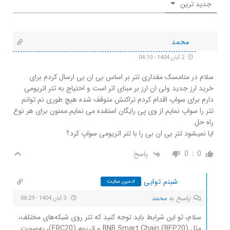
جدید ترین
محمد
2 آبان 1404 - 04:10
سلام در متامسک مقداری تتر بر اساس بی ان بی ارسال کردم برای
خرید ارز جدید ولی ان ارز بر مبنای اتر است و احتیاج به تتر اتریومی
دارم برای سواپ اقدام کردم تراکنش متوقف شده هیچ طوری نم توانم
تتر را سواپ نمایم از وی پی رایگان استفده می نمایم.ممنون برای هر نوع
راه حل.
ایا نمیشود تتر بی ان بی را با تتر اتریومی سواپ کرد؟
0
0
پاسخ
شبنم توایی
ادمین سایت
پاسخ به
محمد
3 آبان 1404 - 08:29
سلام، تو این شرابط باید توجه کنید که تتر روی شبکه‌های مختلف،
مثل BNB Smart Chain (BEP20) و اتریوم (ERC20)، به‌صورت