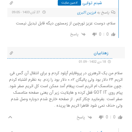
شبنم توایی
ادمین سایت
پاسخ به
فرزین اکبری
27 آبان 1403 - 09:05
سلام، دوست عزیز تورچین از زمستون دیگه قابل تبدیل نیست
0
0
پاسخ
زهتابیان
18 دی 1402 - 01:09
سلام من یک اثرهنری در پروفایلم آپلود کردم و برای انتقال آن گس فی
اتریم ۲۴ دلار بود ولی پالیگان ۰.۰۲ دلار بود را زدم. به نظرم اشتباه کردم
.چون متامسک ام اتریم است.پیغام آمد ممکن است کل اتریم صفر شود.
پیام روی GOT IT قفل کرده و هایلایت زیر آن یعنی صفحه متامسک
صفر است .بفرمایید چکار کنم . از صفحه خارج شدم دوباره وصل شدم
ولی حذف نمی شود ظاهرا اتریم ها پریده .
0
0
پاسخ