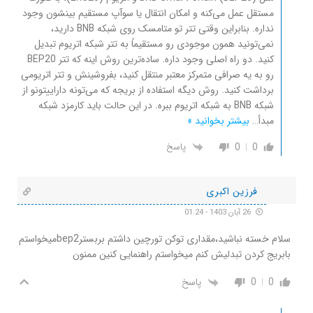
مستقل عمل می‌کنه و امکان انتقال یا سوآپ مستقیم بینشون وجود
نداره. بنابراین وقتی تتر تو متامسک روی شبکه‌ BNB دارید،
نمی‌تونید همون موجودی رو مستقیماً به تتر شبکه‌ اتریوم تبدیل
کنید. دو راه اصلی وجود داره. ساده‌ترین روش اینه که تتر BEP20
رو به یه صرافی متمرکز معتبر منتقل کنید، بفروشینش و تتر اتریومی
برداشت کنید. روش دیگه استفاده از بریجه که می‌تونه داراییتونو از
شبکه‌ BNB به شبکه‌ اتریوم ببره. در این حالت باید کارمزد شبکه‌
مبدأ
…
بیشتر بخوانید »
0
0
پاسخ
فرزین اکبری
26 آبان 1403 - 01:24
سلام خسته نباشید،مقداری توکن تورچین داشتم بربسترbep2میخواستم
بابریج کردن تبدلیش کنم میخواستم راهنمایی کنین ممنون
0
0
پاسخ