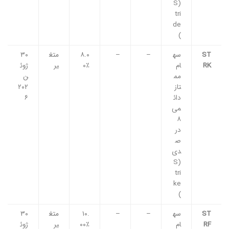
(S
tri
de
)
ST
سه
–
–
۸.۰
متغ
۳۰
RK
ام
۰٪
یر
ژوئ
مم
ن
تاز
۲۰۲
دائ
۶
می
۸
در
ص
دی
(S
tri
ke
)
ST
سه
–
–
۱۰.
متغ
۳۰
RF
ام
۰۰٪
یر
ژوئ