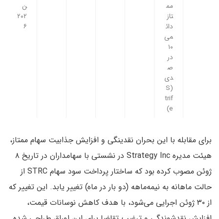
مم
ن
تاز
۲۰۲
دائ
۶
می
۱۰
در
ص
دی
(S
trif
e)
برای مقابله با این بحران نقدینگی و افزایش جذابیت سهام ممتاز،
هیئت مدیره Strategy Inc در نشستی با سهامداران در تاریخ ۸
ژوئن مصوب کرده بود که ساختار پرداخت سود سهام STRC از
حالت ماهانه به نیمه‌ماهه (دو بار در ماه) تغییر یابد. این تغییر که
از ۳۰ ژوئن اجرایی می‌شود، با هدف کاهش نوسانات قیمت،
افزایش نقدشوندگی و ترغیب تقاضا برای این اوراق طراحی شده