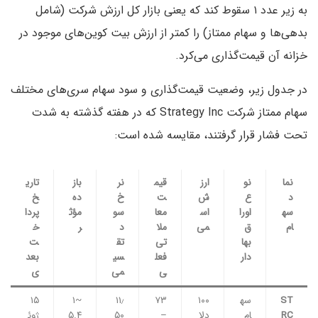
به زیر عدد ۱ سقوط کند که یعنی بازار کل ارزش شرکت (شامل
بدهی‌ها و سهام ممتاز) را کمتر از ارزش بیت کوین‌های موجود در
خزانه آن قیمت‌گذاری می‌کرد.
در جدول زیر، وضعیت قیمت‌گذاری و سود سهام سری‌های مختلف
سهام ممتاز شرکت Strategy Inc که در هفته گذشته به شدت
تحت فشار قرار گرفتند، مقایسه شده است:
نما
نو
ارز
قیم
نر
باز
تاری
د
ع
ش
ت
خ
ده
خ
سه
اورا
اس
معا
سو
مؤث
پردا
ام
ق
می
ملا
د
ر
خ
بها
تی
تق
ت
دار
فعل
سی
بعد
ی
می
ی
ST
سه
۱۰۰
۷۳
۱۱٫
~۱
۱۵
RC
ام
دلا
–
۵۰
۵.۴
ژوئ