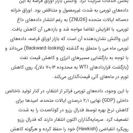
بخش خدمات سرایت کرد. واکنش بازار اوراق قرضه به این
داده‌های تورمی به شدت غیرمعمول و متناقض بود. اوراق خزانه
ده‌ساله ایالات متحده (ZNU26) به رغم انتشار داده‌های داغ
تورمی، با افزایش تقاضا مواجه شد و بازدهی آن کاهش یافت.
این واکنش نشان‌دهنده آن است که بازار اوراق قرضه، داده‌های
تورمی ماه می را متعلق به گذشته (Backward-looking) می‌داند و
با توجه به بازگشایی مسیرهای انرژی و کاهش قیمت نفت
(بازگشت قراردادهای WTI به محدوده ۷۰٫۱۴ دلار)، روی کاهش
تورم در ماه‌های آتی قیمت‌گذاری می‌کند.
با این وجود، داده‌های تورمی فراتر از انتظار، در کنار تولید ناخالص
داخلی (GDP) نهایی ۲٫۱ درصدی ایالات متحده، امیدها برای
کاهش نرخ بهره توسط فدرال رزرو در کوتاه‌مدت را به شدت
تضعیف کرد. سرمایه‌گذاران اکنون انتظار دارند که فدرال رزرو
رویکرد انقباضی (Hawkish) خود را حفظ کرده و هرگونه کاهش