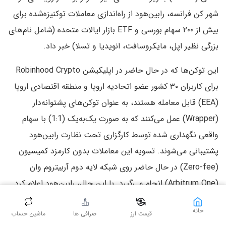
شهر کن فرانسه، رابین‌هود از راه‌اندازی معاملات توکنیزه‌شده برای
بیش از ۲۰۰ سهام بورسی و ETF بازار ایالات متحده (شامل نام‌های
بزرگی نظیر اپل، مایکروسافت، انویدیا و تسلا) خبر داد.
این توکن‌ها که در حال حاضر در اپلیکیشن Robinhood Crypto
برای کاربران ۳۰ کشور عضو اتحادیه اروپا و منطقه اقتصادی اروپا
(EEA) قابل معامله هستند، به عنوان توکن‌های پشتوانه‌دار
(Wrapper) عمل می‌کنند که به صورت یک‌به‌یک (1:1) با سهام
واقعی نگهداری شده توسط کارگزاری تحت نظارت رابین‌هود
پشتیبانی می‌شوند. تسویه این معاملات بدون کارمزد کمیسیون
(Zero-fee) در حال حاضر روی شبکه لایه دوم آربیتروم وان
(Arbitrum One) انجام می‌گیرد. با این حال، رابین‌هود اعلام کرد
که در حال توسعه بلاک‌چین اختصاصی خود به نام
“Robinhood
خانه
قیمت ارز
صرافی ها
ماشین حساب
Chain”
با استفاده از زیرساخت Arbitrum Orbit است که در آینده