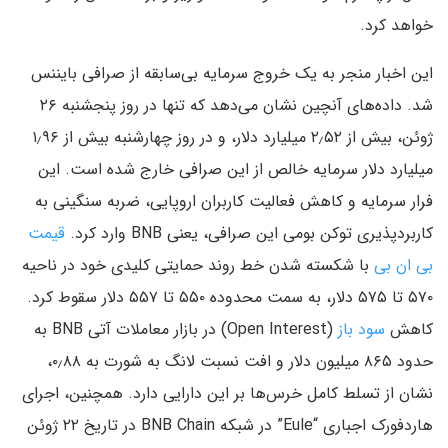
خواهد کرد.
این اخبار منجر به یک خروج سرمایه بی‌سابقه از صرافی بایننس
شد. داده‌های آنچین نشان می‌دهد که تنها در روز پنجشنبه ۲۶
ژوئن، بیش از ۲٫۵۲ میلیارد دلار، و در روز چهارشنبه بیش از ۱٫۹۶
میلیارد دلار سرمایه خالص از این صرافی خارج شده است. این
فرار سرمایه و کاهش فعالیت کاربران اروپایی، ضربه سنگینی به
کاربردپذیری توکن بومی این صرافی، یعنی BNB وارد کرد.
قیمت
بی ان بی
با شکسته شدن خط روند حمایتی کلیدی خود در ناحیه
۵۷۰ تا ۵۷۵ دلار، به سمت محدوده ۵۵۰ تا ۵۵۷ دلار سقوط کرد.
کاهش
سود باز
(Open Interest) در بازار معاملات آتی BNB به
حدود ۸۶۵ میلیون دلار و افت نسبت لانگ به شورت به ۰٫۸۸،
نشان از تسلط کامل خرس‌ها بر این دارایی دارد. همچنین، اجرای
هاردفورک اجباری “Eule” در شبکه BNB Chain در تاریخ ۲۲ ژوئن