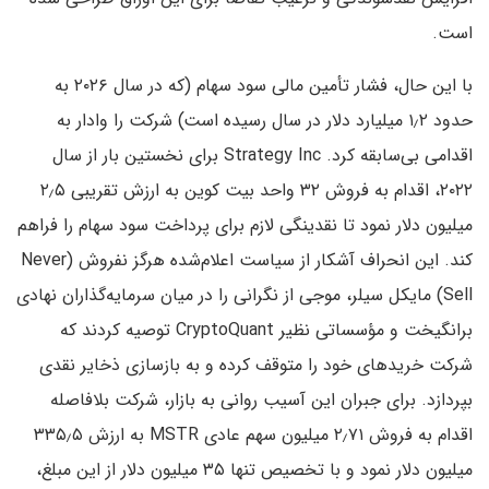
است.
با این حال، فشار تأمین مالی سود سهام (که در سال ۲۰۲۶ به
حدود ۱٫۲ میلیارد دلار در سال رسیده است) شرکت را وادار به
اقدامی بی‌سابقه کرد. Strategy Inc برای نخستین بار از سال
۲۰۲۲، اقدام به فروش ۳۲ واحد بیت کوین به ارزش تقریبی ۲٫۵
میلیون دلار نمود تا نقدینگی لازم برای پرداخت سود سهام را فراهم
کند. این انحراف آشکار از سیاست اعلام‌شده هرگز نفروش (Never
Sell) مایکل سیلر، موجی از نگرانی را در میان سرمایه‌گذاران نهادی
برانگیخت و مؤسساتی نظیر CryptoQuant توصیه کردند که
شرکت خریدهای خود را متوقف کرده و به بازسازی ذخایر نقدی
بپردازد. برای جبران این آسیب روانی به بازار، شرکت بلافاصله
اقدام به فروش ۲٫۷۱ میلیون سهم عادی MSTR به ارزش ۳۳۵٫۵
میلیون دلار نمود و با تخصیص تنها ۳۵ میلیون دلار از این مبلغ،