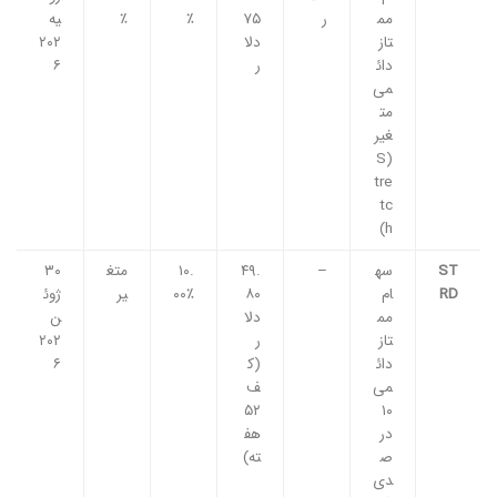
مم
ر
۷۵
٪
٪
یه
تاز
دلا
۲۰۲
دائ
ر
۶
می
مت
غیر
(S
tre
tc
h)
ST
سه
–
۴۹.
۱۰.
متغ
۳۰
RD
ام
۸۰
۰۰٪
یر
ژوئ
مم
دلا
ن
تاز
ر
۲۰۲
دائ
(ک
۶
می
ف
۵۲
۱۰
در
هف
ص
ته)
دی