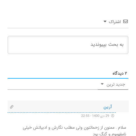
اشتراک
۲
دیدگاه
جدید ترین
آرین
29 دی 1400 - 22:55
سلام . ممنون از زحماتتون ولی مطلب نگارش و ادبیاتش خیلی
نامفهموم و گنگ بود