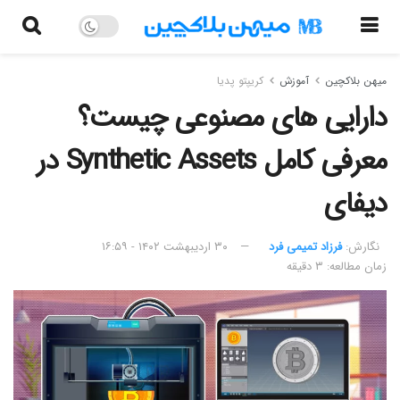
میهن بلاکچین
آموزش
کریپتو پدیا
دارایی های مصنوعی چیست؟
معرفی کامل Synthetic Assets در
دیفای
نگارش:‌
فرزاد تمیمی فرد
۳۰ اردیبهشت ۱۴۰۲ - ۱۶:۵۹
زمان مطالعه: ۳ دقیقه