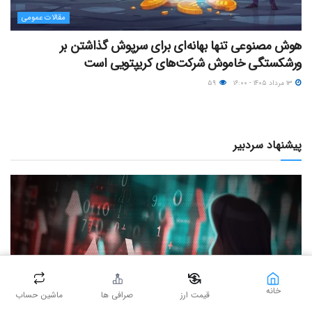
مقالات عمومی
هوش مصنوعی تنها بهانه‌ای برای سرپوش گذاشتن بر
ورشکستگی خاموش شرکت‌های کریپتویی است
۱۳ مرداد ۱۴۰۵ - ۱۶:۰۰
۵۹
پیشنهاد سردبیر
وال‌استریت فقط برای آمریکایی‌ها نیست؛ قبل از خرید اپل،
خانه
انویدیا یا S&P 500 این راهنما را بخوانید
قیمت ارز
صرافی ها
ماشین حساب