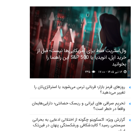
وال‌استریت فقط برای آمریکایی‌ها نیست؛ قبل از
خرید اپل، انویدیا یا S&P 500 این راهنما را
بخوانید
۱۶ تیر ۱۴۰۵ - ۱۷:۰۰
۲۳۵
روزهای قرمز بازار؛ قربانی ترس می‌شوید یا استراتژی‌تان را
تغییر می‌دهید؟
تحریم صرافی های ایرانی و ریسک حضانتی؛ دارایی‌هایمان
واقعاً در خطر است؟
گزارش ویژه: اکسکوینو چگونه از اختلالی ادعایی به بحرانی
سیستمی رسید؟ کالبدشکافی ورشکستگی پنهان در فین‌تک
ایران