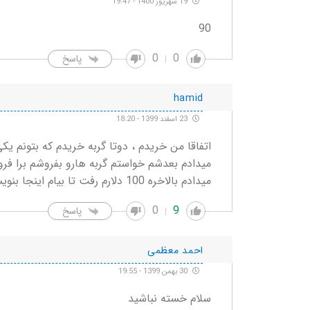
19 شهریور 1400 - 19:47
90
0
0
پاسخ
hamid
23 اسفند 1399 - 18:20
اتفاقا من خریدم ، دوتا گربه خریدم که بتونم یکی 
میدادم بالاخره 100 دلارم رفت تا بیام اینجا بنویسم که به دردی نخورد برا همه چی پول میگیرن
0
9
پاسخ
احمد معظمی
30 بهمن 1399 - 19:55
سلام خسته نباشید