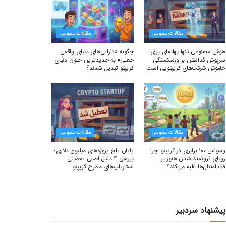
مقالات عمومی
مقالات عمومی
هوش مصنوعی تنها بهانه‌ای برای
چگونه «دارایی‌های دنیای واقعیِ
سرپوش گذاشتن بر ورشکستگی
جعلی» به جدیدترین جنون دنیای
خاموش شرکت‌های کریپتویی است
کریپتو تبدیل شدند؟
مقالات عمومی
مقالات عمومی
وسواس ۱۰۰ برابری در کریپتو: چرا
پایان تلخ پروژه‌های میلیون دلاری؛
رویای ثروتمند شدن هنوز بر
بررسی ۴ دلیل اصلی تعطیلی
فاندامنتال‌ها غلبه می‌کند؟
استارتاپ‌های مطرح کریپتو
پیشنهاد سردبیر