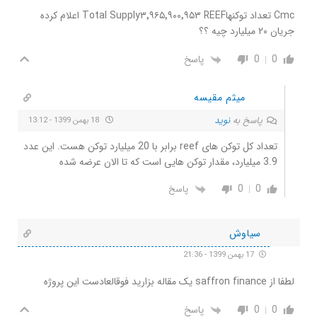
Cmc تعداد توکنهاTotal Supply۳٬۹۶۵٬۹۰۰٬۹۵۳ REEF اعلام کرده
جریان ۲۰ میلیارد چیه ؟؟
0
0
پاسخ
میثم مقیسه
پاسخ به
نوید
18 بهمن 1399 - 13:12
تعداد کل توکن های reef برابر با 20 میلیارد توکن هست. این عدد
3.9 میلیارد، مقدار توکن هایی است که تا الان عرضه شده
0
0
پاسخ
سیاوش
17 بهمن 1399 - 21:36
لطفا از saffron finance یک مقاله بزارید فوقالعادست این پروژه
0
0
پاسخ