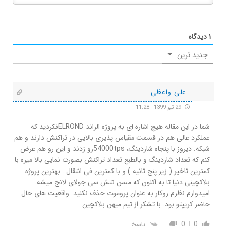
۱
دیدگاه
جدید ترین
علی واعظی
29 تیر 1399 - 11:28
شما در این مقاله هیچ اشاره ای به پروژه الراند ELRONDنکردید که
عملکرد عالی هم در قسمت مقیاس پذیری بالایی در تراکنش دارند و هم
شبکه. دیروز با پنجاه شاردینگ، 54000tpsرو زدند و این رو هم عرض
کنم که تعداد شاردینگ و بالطبع تعداد تراکنش بصورت نمایی بالا میره با
کمترین تاخیر ( زیر پنج ثانیه ) و با کمترین فی انتقال . بهترین پروژه
بلاکچینی دنیا تا به اکنون که مسن نتش سی جولای لانج میشه.
امیدوارم نظرم روکار به عنوان پروموت حذف نکنید. واقعیت های حال
حاضر کریپتو بود. با تشکر از تیم میهن بلاکچین.
0
0
پاسخ