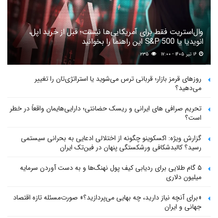
وال‌استریت فقط برای آمریکایی‌ها نیست؛ قبل از خرید اپل،
انویدیا یا S&P 500 این راهنما را بخوانید
۱۶ تیر ۱۴۰۵ - ۱۷:۰۰
۲۳۵
روزهای قرمز بازار؛ قربانی ترس می‌شوید یا استراتژی‌تان را تغییر
می‌دهید؟
تحریم صرافی های ایرانی و ریسک حضانتی؛ دارایی‌هایمان واقعاً در خطر
است؟
گزارش ویژه: اکسکوینو چگونه از اختلالی ادعایی به بحرانی سیستمی
رسید؟ کالبدشکافی ورشکستگی پنهان در فین‌تک ایران
۵ گام طلایی برای ردیابی کیف پول‌ نهنگ‌ها و به دست آوردن سرمایه
میلیون دلاری
«برای آنچه نیاز دارید، چه بهایی می‌پردازید؟» صورت‌مسئله تازه اقتصاد
جهانی و ایران