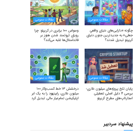
مقالات عمومی
مقالات عمومی
چگونه «دارایی‌های دنیای واقعیِ
وسواس ۱۰۰ برابری در کریپتو: چرا
جعلی» به جدیدترین جنون دنیای
رویای ثروتمند شدن هنوز بر
کریپتو تبدیل شدند؟
فاندامنتال‌ها غلبه می‌کند؟
مقالات عمومی
مقالات عمومی
پایان تلخ پروژه‌های میلیون دلاری؛
درخشش ۱۳ خط کسب‌وکار ۱۰۰
بررسی ۴ دلیل اصلی تعطیلی
میلیون دلاری، رابینهود را به یک ابر
استارتاپ‌های مطرح کریپتو
اپلیکیشن تمام‌عیار مالی تبدیل کرد
پیشنهاد سردبیر