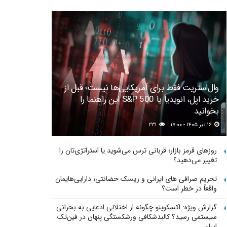
وال‌استریت فقط برای آمریکایی‌ها نیست؛ قبل از
خرید اپل، انویدیا یا S&P 500 این راهنما را
بخوانید
۱۶ تیر ۱۴۰۵ - ۱۷:۰۰
۲۳۱
روزهای قرمز بازار؛ قربانی ترس می‌شوید یا استراتژی‌تان را
تغییر می‌دهید؟
تحریم صرافی های ایرانی و ریسک حضانتی؛ دارایی‌هایمان
واقعاً در خطر است؟
گزارش ویژه: اکسکوینو چگونه از اختلالی ادعایی به بحرانی
سیستمی رسید؟ کالبدشکافی ورشکستگی پنهان در فین‌تک
ایران