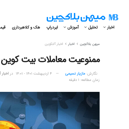
اخبار
تحلیل
آموزش
ایردراپ
هک و کلاهبرداری
قیمت
میهن بلاکچین
اخبار
اخبار آلتکوین
ممنوعیت معاملات بیت کوین در
نگارش:‌
مازیار نسیمی
۴ اردیبهشت ۱۴۰۱ - ۱۴:۰۱
در
اخبار 
زمان مطالعه: ۱ دقیقه