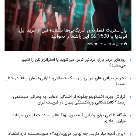
وال‌استریت فقط برای آمریکایی‌ها نیست؛ قبل از خرید اپل،
انویدیا یا S&P 500 این راهنما را بخوانید
۱۶ تیر ۱۴۰۵ - ۱۷:۰۰
۲۳۵
روزهای قرمز بازار؛ قربانی ترس می‌شوید یا استراتژی‌تان را تغییر
می‌دهید؟
تحریم صرافی های ایرانی و ریسک حضانتی؛ دارایی‌هایمان واقعاً در خطر
است؟
گزارش ویژه: اکسکوینو چگونه از اختلالی ادعایی به بحرانی سیستمی
رسید؟ کالبدشکافی ورشکستگی پنهان در فین‌تک ایران
۵ گام طلایی برای ردیابی کیف پول‌ نهنگ‌ها و به دست آوردن سرمایه
میلیون دلاری
«برای آنچه نیاز دارید، چه بهایی می‌پردازید؟» صورت‌مسئله تازه اقتصاد