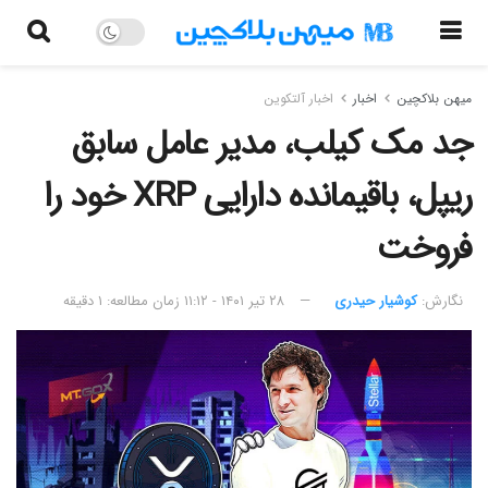
میهن بلاکچین
اخبار
اخبار آلتکوین
جد مک کیلب، مدیر عامل سابق
ریپل، باقیمانده دارایی XRP خود را
فروخت
نگارش:‌
کوشیار حیدری
۲۸ تیر ۱۴۰۱ - ۱۱:۱۲
زمان مطالعه: ۱ دقیقه