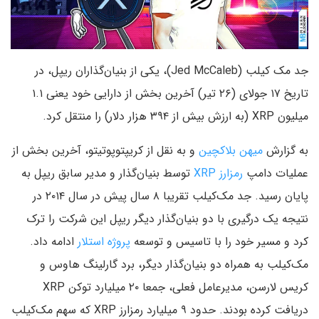
جد مک کیلب (Jed McCaleb)، یکی از بنیان‌گذاران ریپل، در
تاریخ ۱۷ جولای (۲۶ تیر) آخرین بخش از دارایی خود یعنی ۱.۱
میلیون XRP (به ارزش بیش از ۳۹۴ هزار دلار) را منتقل کرد.
به گزارش
میهن بلاکچین
و به نقل از کریپتوپوتیتو، آخرین بخش از
عملیات دامپ
رمزارز XRP
توسط بنیان‌گذار و مدیر سابق ریپل به
پایان رسید. جد مک‌کیلب تقریبا ۸ سال پیش در سال ۲۰۱۴ در
نتیجه یک درگیری با دو بنیان‌گذار دیگر ریپل این شرکت را ترک
کرد و مسیر خود را با تاسیس و توسعه
پروژه استلار
ادامه داد.
مک‌کیلب به همراه دو بنیان‌گذار دیگر، برد گارلینگ هاوس و
کریس لارسن، مدیرعامل فعلی، جمعا ۲۰ میلیارد توکن XRP
دریافت کرده بودند. حدود ۹ میلیارد رمزارز XRP که سهم مک‌کیلب