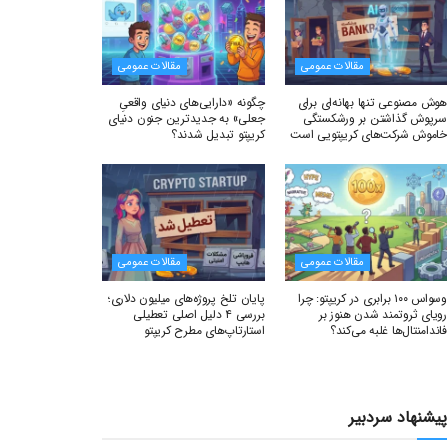
مقالات عمومی
مقالات عمومی
هوش مصنوعی تنها بهانه‌ای برای
چگونه «دارایی‌های دنیای واقعیِ
سرپوش گذاشتن بر ورشکستگی
جعلی» به جدیدترین جنون دنیای
خاموش شرکت‌های کریپتویی است
کریپتو تبدیل شدند؟
مقالات عمومی
مقالات عمومی
وسواس ۱۰۰ برابری در کریپتو: چرا
پایان تلخ پروژه‌های میلیون دلاری؛
رویای ثروتمند شدن هنوز بر
بررسی ۴ دلیل اصلی تعطیلی
فاندامنتال‌ها غلبه می‌کند؟
استارتاپ‌های مطرح کریپتو
پیشنهاد سردبیر