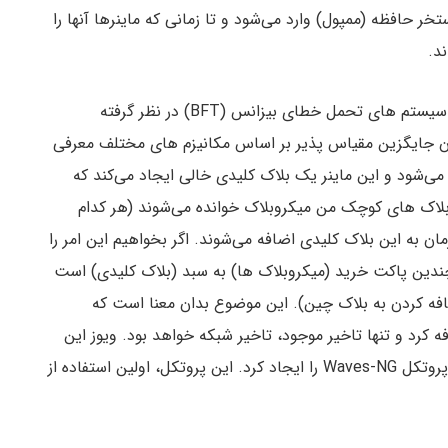
تخر حافظه (ممپول) وارد می‌شود و تا زمانی که ماینرها آنها را
د.
اگرچه پروتکل های بیت کوین و Bitcoin-NG به عنوان سیستم های تحمل خطای بیزانس (BFT) در نظر گرفته
 پروتکل Bitcoin-NG در سال ۲۰۱۵ به عنوان جایگزین مقیاس پذیر بر اساس مکانیزم های مختلف معرفی
عدی زودتر انتخاب می‌شود و این ماینر یک بلاک کلیدی خالی ایجاد می‌کند که
بلاک های کوچک من میکروبلاک خوانده می‌شوند (هر کدام
ن به این بلاک کلیدی اضافه می‌شوند. اگر بخواهیم این امر را
 چندین پاکت خرید (میکروبلاک ها) به سبد (بلاک کلیدی) است
افه کردن به بلاک چین). این موضوع بدان معنا است که
 کرد و تنها تاخیر موجود، تاخیر شبکه خواهد بود. ویوز این
ایده را برای شبکه گواه اثبات سهام به روز رسانی کرد و پروتکل Waves-NG را ایجاد کرد. این پروتکل، اولین استفاده از