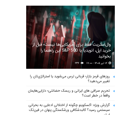
وال‌استریت فقط برای آمریکایی‌ها نیست؛ قبل از
خرید اپل، انویدیا یا S&P 500 این راهنما را
بخوانید
۱۶ تیر ۱۴۰۵ - ۱۷:۰۰
۲۳۶
روزهای قرمز بازار؛ قربانی ترس می‌شوید یا استراتژی‌تان را
تغییر می‌دهید؟
تحریم صرافی های ایرانی و ریسک حضانتی؛ دارایی‌هایمان
واقعاً در خطر است؟
گزارش ویژه: اکسکوینو چگونه از اختلالی ادعایی به بحرانی
سیستمی رسید؟ کالبدشکافی ورشکستگی پنهان در فین‌تک
ایران