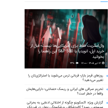
وال‌استریت فقط برای آمریکایی‌ها نیست؛ قبل از
خرید اپل، انویدیا یا S&P 500 این راهنما را
بخوانید
۱۶ تیر ۱۴۰۵ - ۱۷:۰۰
۲۳۸
روزهای قرمز بازار؛ قربانی ترس می‌شوید یا استراتژی‌تان را
تغییر می‌دهید؟
تحریم صرافی های ایرانی و ریسک حضانتی؛ دارایی‌هایمان
واقعاً در خطر است؟
گزارش ویژه: اکسکوینو چگونه از اختلالی ادعایی به بحرانی
سیستمی رسید؟ کالبدشکافی ورشکستگی پنهان در فین‌تک