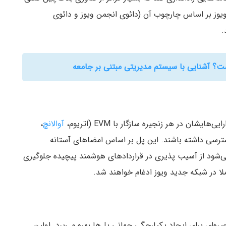
 که اولین DAO در اکوسیستم ویوز بر اساس چارچوب آن (دائوی انجمن ویوز و دائوی
شان در هر زنجیره سازگار با EVM (اتریوم،
آوالانچ
،
رسی داشته باشند. این پل بر اساس امضاهای آستانه
ست که باعث می‌شود از آسیب پذیری در قراردادهای هوشمند پیچیده جلوگیری
ا در شبکه جدید ویوز ادغام خواهند شد.
یره‌ای برای ایجاد یکپارچگی جهانی پل‌ها بهره می‌برد. اولین