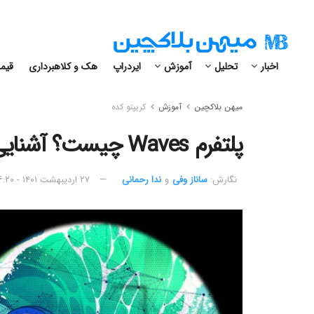
اخبار
تحلیل
آموزش
ایردراپ
هک و کلاهبرداری
قیمت
میهن بلاکچین
آموزش
کریپتو کده
پلتفرم Waves چیست؟ آشنایی با ویوز و ارز دیجیتال WAVES
نگارش:‌
ساناز وفی
و
ندا رحمانی
۲۷ اردیبهشت ۱۴۰۱ - ۱۶:۲۰