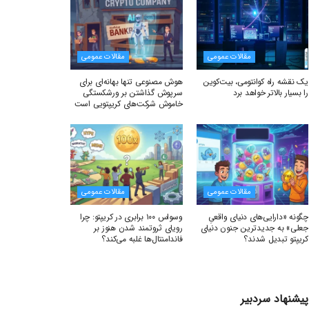
مقالات عمومی
مقالات عمومی
یک نقشه راه کوانتومی، بیت‌کوین
هوش مصنوعی تنها بهانه‌ای برای
را بسیار بالاتر خواهد برد
سرپوش گذاشتن بر ورشکستگی
خاموش شرکت‌های کریپتویی است
مقالات عمومی
مقالات عمومی
چگونه «دارایی‌های دنیای واقعیِ
وسواس ۱۰۰ برابری در کریپتو: چرا
جعلی» به جدیدترین جنون دنیای
رویای ثروتمند شدن هنوز بر
کریپتو تبدیل شدند؟
فاندامنتال‌ها غلبه می‌کند؟
پیشنهاد سردبیر