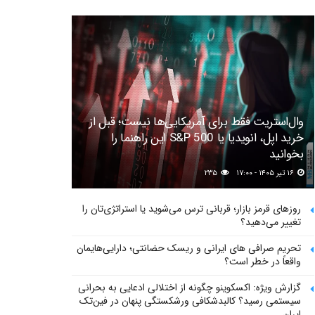
وال‌استریت فقط برای آمریکایی‌ها نیست؛ قبل از
خرید اپل، انویدیا یا S&P 500 این راهنما را
بخوانید
۱۶ تیر ۱۴۰۵ - ۱۷:۰۰
۲۳۵
روزهای قرمز بازار؛ قربانی ترس می‌شوید یا استراتژی‌تان را
تغییر می‌دهید؟
تحریم صرافی های ایرانی و ریسک حضانتی؛ دارایی‌هایمان
واقعاً در خطر است؟
گزارش ویژه: اکسکوینو چگونه از اختلالی ادعایی به بحرانی
سیستمی رسید؟ کالبدشکافی ورشکستگی پنهان در فین‌تک
ایران