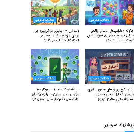
مقالات عمومی
مقالات عمومی
چگونه «دارایی‌های دنیای واقعیِ
وسواس ۱۰۰ برابری در کریپتو: چرا
جعلی» به جدیدترین جنون دنیای
رویای ثروتمند شدن هنوز بر
کریپتو تبدیل شدند؟
فاندامنتال‌ها غلبه می‌کند؟
مقالات عمومی
مقالات عمومی
پایان تلخ پروژه‌های میلیون دلاری؛
درخشش ۱۳ خط کسب‌وکار ۱۰۰
بررسی ۴ دلیل اصلی تعطیلی
میلیون دلاری، رابینهود را به یک ابر
استارتاپ‌های مطرح کریپتو
اپلیکیشن تمام‌عیار مالی تبدیل کرد
پیشنهاد سردبیر