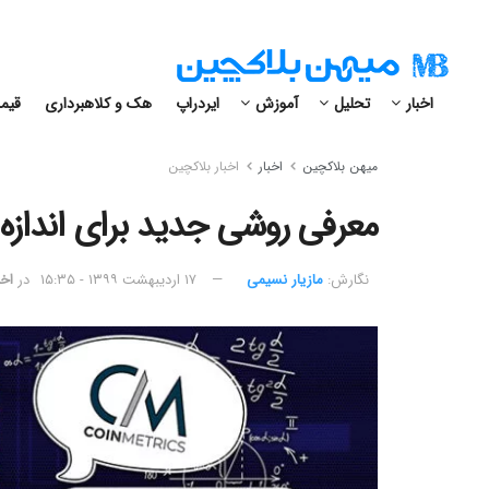
اخبار
تحلیل
آموزش
ایردراپ
هک و کلاهبرداری
قیمت
میهن بلاکچین
اخبار
اخبار بلاکچین
معرفی روشی جدید برای اندا
نگارش:‌
مازیار نسیمی
۱۷ اردیبهشت ۱۳۹۹ - ۱۵:۳۵
در
اخب