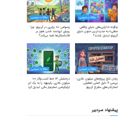
مقالات عمومی
مقالات عمومی
چگونه «دارایی‌های دنیای واقعیِ
وسواس ۱۰۰ برابری در کریپتو: چرا
جعلی» به جدیدترین جنون دنیای
رویای ثروتمند شدن هنوز بر
کریپتو تبدیل شدند؟
فاندامنتال‌ها غلبه می‌کند؟
مقالات عمومی
مقالات عمومی
پایان تلخ پروژه‌های میلیون دلاری؛
درخشش ۱۳ خط کسب‌وکار ۱۰۰
بررسی ۴ دلیل اصلی تعطیلی
میلیون دلاری، رابینهود را به یک ابر
استارتاپ‌های مطرح کریپتو
اپلیکیشن تمام‌عیار مالی تبدیل کرد
پیشنهاد سردبیر