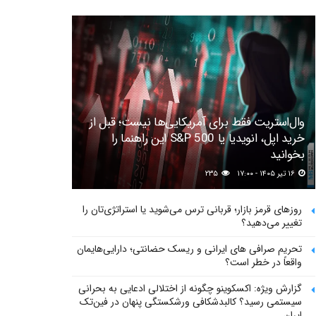
وال‌استریت فقط برای آمریکایی‌ها نیست؛ قبل از
خرید اپل، انویدیا یا S&P 500 این راهنما را
بخوانید
۱۶ تیر ۱۴۰۵ - ۱۷:۰۰
۲۳۵
روزهای قرمز بازار؛ قربانی ترس می‌شوید یا استراتژی‌تان را
تغییر می‌دهید؟
تحریم صرافی های ایرانی و ریسک حضانتی؛ دارایی‌هایمان
واقعاً در خطر است؟
گزارش ویژه: اکسکوینو چگونه از اختلالی ادعایی به بحرانی
سیستمی رسید؟ کالبدشکافی ورشکستگی پنهان در فین‌تک
ایران