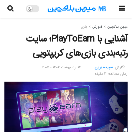
میهن بلاکچین
آموزش
بازی
آشنایی با PlayToEarn؛ سایت
رتبه‌بندی بازی‌های کریپتویی
نگارش:‌
سپیده برون
۱۴ اردیبهشت ۱۴۰۲ - ۱۳:۰۵
زمان مطالعه: ۳ دقیقه