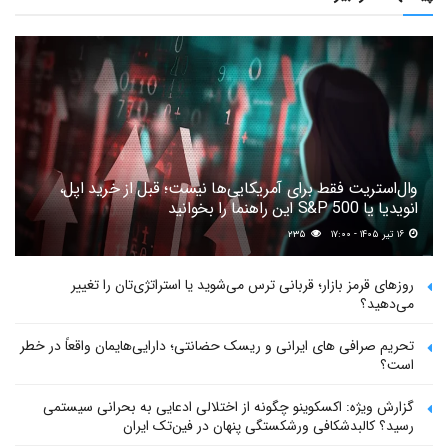
وال‌استریت فقط برای آمریکایی‌ها نیست؛ قبل از خرید اپل،
انویدیا یا S&P 500 این راهنما را بخوانید
۱۶ تیر ۱۴۰۵ - ۱۷:۰۰
۲۳۵
روزهای قرمز بازار؛ قربانی ترس می‌شوید یا استراتژی‌تان را تغییر
می‌دهید؟
تحریم صرافی های ایرانی و ریسک حضانتی؛ دارایی‌هایمان واقعاً در خطر
است؟
گزارش ویژه: اکسکوینو چگونه از اختلالی ادعایی به بحرانی سیستمی
رسید؟ کالبدشکافی ورشکستگی پنهان در فین‌تک ایران