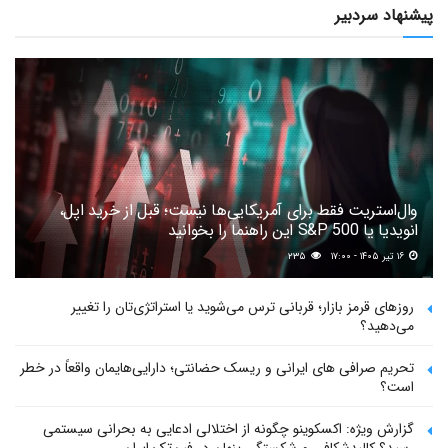
پیشنهاد سردبیر
وال‌استریت فقط برای آمریکایی‌ها نیست؛ قبل از خرید اپل،
انویدیا یا S&P 500 این راهنما را بخوانید
۱۶ تیر ۱۴۰۵ - ۱۷:۰۰
۲۳۵
روزهای قرمز بازار؛ قربانی ترس می‌شوید یا استراتژی‌تان را تغییر
می‌دهید؟
تحریم صرافی های ایرانی و ریسک حضانتی؛ دارایی‌هایمان واقعاً در خطر
است؟
گزارش ویژه: اکسکوینو چگونه از اختلالی ادعایی به بحرانی سیستمی
رسید؟ کالبدشکافی ورشکستگی پنهان در فین‌تک ایران