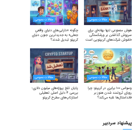
مقالات عمومی
مقالات عمومی
هوش مصنوعی تنها بهانه‌ای برای
چگونه «دارایی‌های دنیای واقعیِ
سرپوش گذاشتن بر ورشکستگی
جعلی» به جدیدترین جنون دنیای
خاموش شرکت‌های کریپتویی است
کریپتو تبدیل شدند؟
مقالات عمومی
مقالات عمومی
وسواس ۱۰۰ برابری در کریپتو: چرا
پایان تلخ پروژه‌های میلیون دلاری؛
رویای ثروتمند شدن هنوز بر
بررسی ۴ دلیل اصلی تعطیلی
فاندامنتال‌ها غلبه می‌کند؟
استارتاپ‌های مطرح کریپتو
پیشنهاد سردبیر