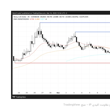
IP – منبع: TradingView