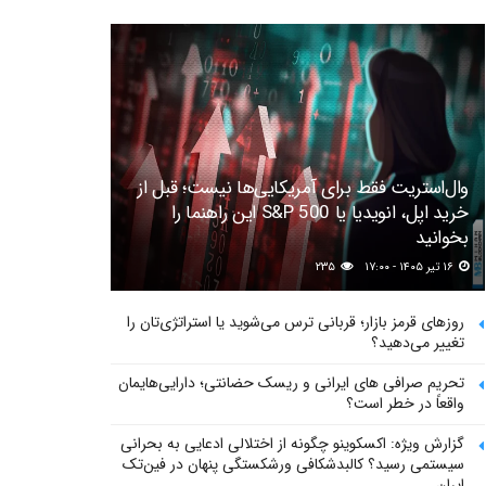
وال‌استریت فقط برای آمریکایی‌ها نیست؛ قبل از
خرید اپل، انویدیا یا S&P 500 این راهنما را
بخوانید
۱۶ تیر ۱۴۰۵ - ۱۷:۰۰
۲۳۵
روزهای قرمز بازار؛ قربانی ترس می‌شوید یا استراتژی‌تان را
تغییر می‌دهید؟
تحریم صرافی های ایرانی و ریسک حضانتی؛ دارایی‌هایمان
واقعاً در خطر است؟
گزارش ویژه: اکسکوینو چگونه از اختلالی ادعایی به بحرانی
سیستمی رسید؟ کالبدشکافی ورشکستگی پنهان در فین‌تک
ایران