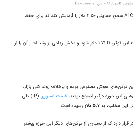
A – منبع: Dexscreener
با این حال، اگر فشار فروش افزایش یابد، ممکن است A1C سطح حمایتی ۲.۵۰ دلار را آزمایش کند که برای حفظ
شکست این سطح حمایتی می‌تواند باعث کاهش قیمت این توکن تا ۱.۷۱ دلار شود و بخش زیادی از رشد اخیر آن را از
رطرفدارترین توکن‌های هوش مصنوعی بوده و برخلاف روند کلی بازار،
های این حوزه درگیر اصلاح بودند،
قیمت استوری
(IP) طی
۵.۷ دلار
رسیده است.
ر این توکن در سطح ۱.۴۳ میلیارد دلار قرار دارد که از بسیاری از توکن‌های دیگر این حوزه بیشتر