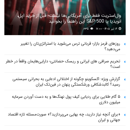
وال‌استریت فقط برای آمریکایی‌ها نیست؛ قبل از خرید اپل،
انویدیا یا S&P 500 این راهنما را بخوانید
۱۶ تیر ۱۴۰۵ - ۱۷:۰۰
۲۳۵
روزهای قرمز بازار؛ قربانی ترس می‌شوید یا استراتژی‌تان را تغییر
می‌دهید؟
تحریم صرافی های ایرانی و ریسک حضانتی؛ دارایی‌هایمان واقعاً در خطر
است؟
گزارش ویژه: اکسکوینو چگونه از اختلالی ادعایی به بحرانی سیستمی
رسید؟ کالبدشکافی ورشکستگی پنهان در فین‌تک ایران
۵ گام طلایی برای ردیابی کیف پول‌ نهنگ‌ها و به دست آوردن سرمایه
میلیون دلاری
«برای آنچه نیاز دارید، چه بهایی می‌پردازید؟» صورت‌مسئله تازه اقتصاد
جهانی و ایران