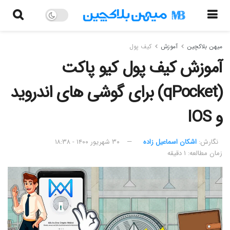
میهن بلاکچین
آموزش
کیف پول
آموزش کیف پول کیو پاکت
(qPocket) برای گوشی های اندروید
و IOS
نگارش:‌
اشکان اسماعیل زاده
۳۰ شهریور ۱۴۰۰ - ۱۸:۳۸
زمان مطالعه: ۱ دقیقه