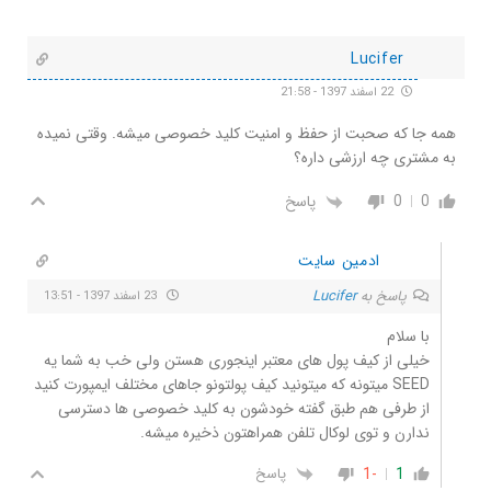
Lucifer
22 اسفند 1397 - 21:58
همه جا که صحبت از حفظ و امنیت کلید خصوصی میشه. وقتی نمیده
به مشتری چه ارزشی داره؟
0
0
پاسخ
ادمین سایت
پاسخ به
Lucifer
23 اسفند 1397 - 13:51
با سلام
خیلی از کیف پول های معتبر اینجوری هستن ولی خب به شما یه
SEED میتونه که میتونید کیف پولتونو جاهای مختلف ایمپورت کنید
از طرفی هم طبق گفته خودشون به کلید خصوصی ها دسترسی
ندارن و توی لوکال تلفن همراهتون ذخیره میشه.
-1
1
پاسخ