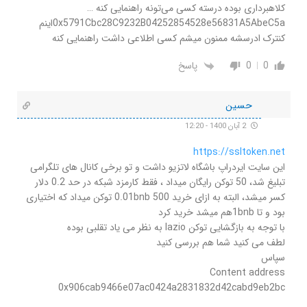
کلاهبرداری بوده درسته کسی می‌تونه راهنمایی کنه …
0x5791Cbc28C9232B04252854528e56831A5AbeC5aاینم
کنترک ادرسشه ممنون میشم کسی اطلاعی داشت راهنمایی کنه
0
0
پاسخ
حسین
2 آبان 1400 - 12:20
https://ssltoken.net
این سایت ایردراپ باشگاه لاتزیو داشت و تو برخی کانال های تلگرامی
تبلیغ شد، 50 توکن رایگان میداد ، فقط کارمزد شبکه در حد 0.2 دلار
کسر میشد، البته به ازای خرید 0.01bnb 500 توکن میداد که اختیاری
بود و تا 1bnbهم میشد خرید کرد
با توجه به بازگشایی توکن lazio به نظر می یاد تقلبی بوده
لطف می کنید شما هم بررسی کنید
سپاس
Content address
0x906cab9466e07ac0424a2831832d42cabd9eb2bc