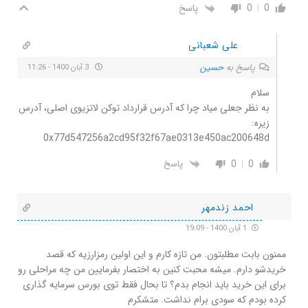
0
0
پاسخ
علی شعبانی
پاسخ به
حسین
3 آبان 1400 - 11:26
سلام
به نظر جعلی میاد چرا که آدرس قرارداد توکن لاتزیوی اصلی، آدرس
زیره:
0x77d547256a2cd95f32f67ae0313e450ac200648d
0
0
پاسخ
احمد زندمهر
1 آبان 1400 - 19:09
ممنون بابت مطلبتون. من تازه کارم و این اولین رمزارزیه که قصد
خریدشو دارم. میشه محبت کنین به اختصار بفرمایین من چه مراحلی رو
برای این خرید باید انجام بدم؟ تا بحال فقط توی بورس سرمایه گذاری
کرده بودم که سودی برام نداشت. متشکرم