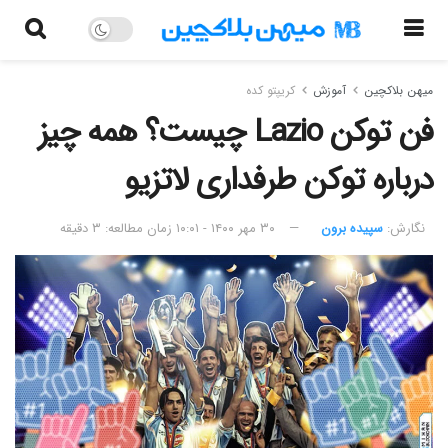
میهن بلاکچین
آموزش
کریپتو کده
فن توکن Lazio چیست؟ همه چیز
درباره توکن طرفداری لاتزیو
نگارش:‌
سپیده برون
۳۰ مهر ۱۴۰۰ - ۱۰:۰۱
زمان مطالعه: ۳ دقیقه