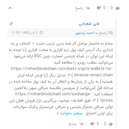
0
0
پاسخ
علی شعبانی
پاسخ به
احمد زندمهر
3 آبان 1400 - 11:23
سلام به اختصار مراحل کار شما بدین ترتیب است. ۱- انتخاب و راه
اندازی یک آدرس کیف پول نرم افزاری یا سخت افزاری (با توجه به
اینکه این توکن در شبکه بایننس اسمارت چین BSC ارائه می‌شود
می‌ةوانید مطلب روبرو را مطالعه کنید:
https://mihanblockchain.com/best-crypto-wallets-for-
binance-smart-chain ) ۲- تبدیل ریال (با فرض اینکه ایران
هستید) به یکی از رمزارزها و انتقال آن به کیف پول ساخته شده در
مرحله قبل (می‌توانید از سرویس مقایسه صرافی میهن بلاکچین
استفاده کنید: https://mihanblockchain.com/exchange-
prices/ ) ۳- طبق اطلاعات موجود، بزرگترین بازار فروش فعلی این
توکن صرافی متمرکز بایننس و صرافی غیرمتمرکز پنکیک سواپ‌اند.
برای اولی احتیاج
…
بیشتر بخوانید »
0
0
پاسخ