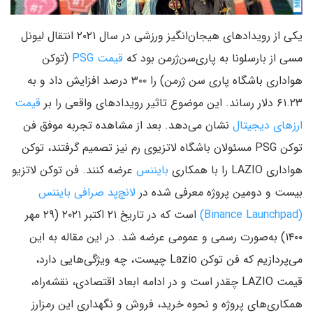
یکی از رویدادهای هیجان‌انگیز ورزشی در سال ۲۰۲۱ انتقال لیونل
مسی از بارسلونا به پاری‌سن‌ژرمن بود که
قیمت PSG
(توکن
هواداری باشگاه پاری سن ژرمن) را ۳۰۰ درصد افزایش داد و به
۶۱.۲۳ دلار رساند. این موضوع تاثیر رویدادهای واقعی را بر
قیمت
ارزهای دیجیتال
نشان می‌دهد. بعد از مشاهده تجربه موفق فن
توکن PSG مسئولان باشگاه لاتزیوی رم نیز تصمیم گرفتند، توکن
هواداری LAZIO را با همکاری
بایننس
عرضه کنند. فن توکن لاتزیو
بیست و دومین پروژه معرفی شده در
لانچ‌پد صرافی بایننس
(Binance Launchpad)
است که در تاریخ ۲۱ اکتبر ۲۰۲۱ (۲۹ مهر
۱۴۰۰) به‌صورت رسمی و عمومی عرضه شد. در این مقاله به این
می‌پردازیم که فن توکن Lazio چیست، چه ویژگی‌هایی دارد،
قیمت LAZIO چقدر است و در ادامه ابعاد اقتصادی، نقشه‌راه،
همکاری‌های پروژه و نحوه خرید، فروش و نگهداری این رمزارز