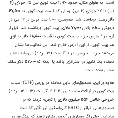
است. به عنوان مثال، حدود ۲٬۰۲۰ بیت کوین بین ۲۵ جولای (۴
تیر) تا ۲۷ جولای (۶ تیر)، زمانی که قیمت بیت کوین به
۶۷٬۵۰۰
دلار
رسید، برداشت شد. همچنین، ۱٬۰۰۰ بیت کوین در ۲۲ می در
نزدیکی سطح بالای
۷۰٬۰۰۰ دلاری
بیت کوین برداشت شد. قبل از
آن، در ۹ مارس نیز ۱٬۰۱۰ بیت کوین با قیمت
۶۸٬۵۰۰ دلار
به ازای
هر بیت کوین، از این آدرس خارج شد. این فعالیت‌ها نشان
می‌دهد جریان خروجی در ۷ آگوست (۱۷ مرداد) می‌تواند نشان
دهنده یک تغییر در استراتژی باشد یا اینکه که
۵۷٬۰۰۰ دلار
سقف
محلی بوده است.
علاوه بر این، صندوق‌های قابل معامله در بورس (ETF) اسپات
بیت کوین در ایالات متحده بین ۲ تا ۶ آگوست (۱۲ تا ۱۶ مرداد)
خروجی خالص
۵۵۴ میلیون دلاری
را تجربه کردند که بر
صندوق‌هایی فراتر از GBTC گری‌اسکیل نیز تأثیر گذاشت.
بنابراین، حتی اگر معیارهای آنچین نشان دهند که نهنگ‌ها در