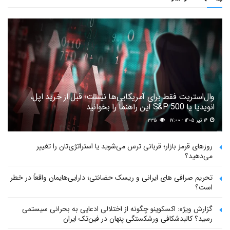
وال‌استریت فقط برای آمریکایی‌ها نیست؛ قبل از خرید اپل،
انویدیا یا S&P 500 این راهنما را بخوانید
۱۶ تیر ۱۴۰۵ - ۱۷:۰۰
۲۳۵
روزهای قرمز بازار؛ قربانی ترس می‌شوید یا استراتژی‌تان را تغییر
می‌دهید؟
تحریم صرافی های ایرانی و ریسک حضانتی؛ دارایی‌هایمان واقعاً در خطر
است؟
گزارش ویژه: اکسکوینو چگونه از اختلالی ادعایی به بحرانی سیستمی
رسید؟ کالبدشکافی ورشکستگی پنهان در فین‌تک ایران