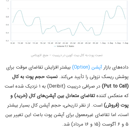
نسبت پوت به کال بیت کوین در دریبیت – منبع:‌ لاویتاس
داده‌های بازار
آپشن (Option)
بیشتر افزایش تقاضای موقت برای
پوشش ریسک نزولی را تأیید می‌کند.
نسبت حجم پوت به کال
(Put to Call)
در صرافی دریبیت (Deribit) به ۱ نزدیک شده است
که منعکس کننده
تقاضای متعادل بین آپشن‌های کال (خرید) و
پوت (فروش)
است. از نظر تاریخی، حجم آپشن کال بسیار بیشتر
است، اما تقاضای غیرمعمول برای آپشن پوت باعث این تغییر بین
۵ و ۶ آگوست (۱۵ و ۱۶ مرداد) شد.