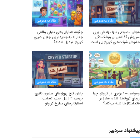
مقالات عمومی
مقالات عمومی
هوش مصنوعی تنها بهانه‌ای برای
چگونه «دارایی‌های دنیای واقعیِ
سرپوش گذاشتن بر ورشکستگی
جعلی» به جدیدترین جنون دنیای
خاموش شرکت‌های کریپتویی است
کریپتو تبدیل شدند؟
مقالات عمومی
مقالات عمومی
وسواس ۱۰۰ برابری در کریپتو: چرا
پایان تلخ پروژه‌های میلیون دلاری؛
رویای ثروتمند شدن هنوز بر
بررسی ۴ دلیل اصلی تعطیلی
فاندامنتال‌ها غلبه می‌کند؟
استارتاپ‌های مطرح کریپتو
پیشنهاد سردبیر