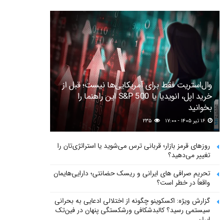
وال‌استریت فقط برای آمریکایی‌ها نیست؛ قبل از
خرید اپل، انویدیا یا S&P 500 این راهنما را
بخوانید
۱۶ تیر ۱۴۰۵ - ۱۷:۰۰
۲۳۵
روزهای قرمز بازار؛ قربانی ترس می‌شوید یا استراتژی‌تان را
تغییر می‌دهید؟
تحریم صرافی های ایرانی و ریسک حضانتی؛ دارایی‌هایمان
واقعاً در خطر است؟
گزارش ویژه: اکسکوینو چگونه از اختلالی ادعایی به بحرانی
سیستمی رسید؟ کالبدشکافی ورشکستگی پنهان در فین‌تک
ایران