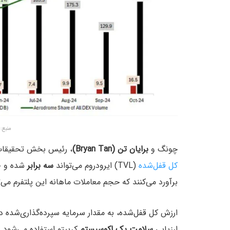
منبع: rthur Cheong
چونگ و
برایان تن (Bryan Tan)
، رئیس بخش تحقیقات DeFiance Capital، در تحلیل جدید خود معتق
کل قفل‌شده
(TVL) ایرودروم می‌تواند
سه برابر
شده و ط
برآورد می‌کنند که حجم معاملات ماهانه این پلتفرم می‌ت
ارزش کل قفل‌شده، به مقدار سرمایه سپرده‌گذاری‌شده د
ارزیابی
سلامت یک اکوسیستم
کریپتو استفاده می‌شود.