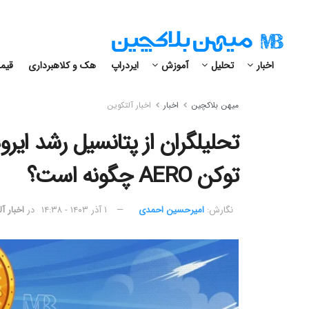
اخبار
تحلیل
آموزش
ایردراپ
هک و کلاهبرداری
قیمت
میهن بلاکچین
اخبار
اخبار آلتکوین
توکن AERO چگونه است؟
نگارش:‌
امیرحسین احمدی
۱ آذر ۱۴۰۳ - ۱۴:۳۸
در
اخبار آ