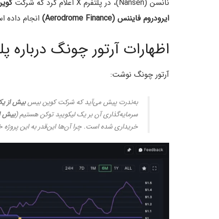
نانسن (Nansen)، در پلتفرم X اعلام کرد که شرکت
کوین بی
ایرودروم فایننس (Aerodrome Finance)
انجام داده ا
اظهارات آرتور چونگ درباره پلتفرم ای
آرتور چونگ نوشت:
به‌ندرت پیش می‌آید که شرکت کوین بیس
بیش از یک
سرمایه‌گذاری آن‌ بر یک لیکویید توکن هستیم (
بیش از ۲۰ میلیون
خریداری شده است. چرا آن‌ها این‌قدر به این پروژ