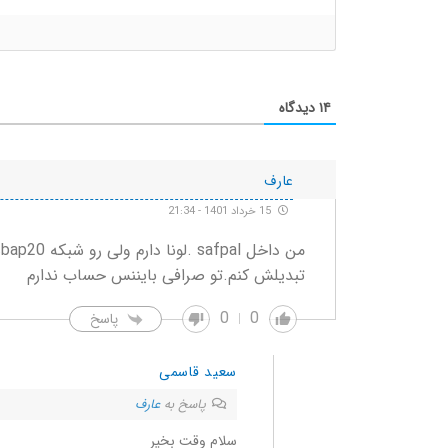
۱۴
دیدگاه
عارف
15 خرداد 1401 - 21:34
م
تبدیلش کنم.تو صرافی بایننس حساب ندارم
0
0
پاسخ
سعید قاسمی
پاسخ به
عارف
سلام وقت بخیر