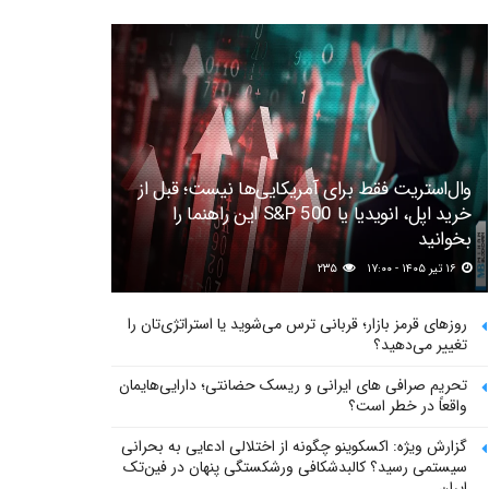
وال‌استریت فقط برای آمریکایی‌ها نیست؛ قبل از
خرید اپل، انویدیا یا S&P 500 این راهنما را
بخوانید
۱۶ تیر ۱۴۰۵ - ۱۷:۰۰
۲۳۵
روزهای قرمز بازار؛ قربانی ترس می‌شوید یا استراتژی‌تان را
تغییر می‌دهید؟
تحریم صرافی های ایرانی و ریسک حضانتی؛ دارایی‌هایمان
واقعاً در خطر است؟
گزارش ویژه: اکسکوینو چگونه از اختلالی ادعایی به بحرانی
سیستمی رسید؟ کالبدشکافی ورشکستگی پنهان در فین‌تک
ایران