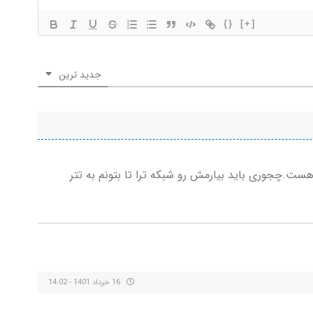
{}
[+]
جدید ترین
ن داخل safpal .لونا دارم ولی رو شبکه bap20هست.چجوری باید بیارمش رو شبکه ترا تا بتونم به تتر
16 خرداد 1401 - 14:02