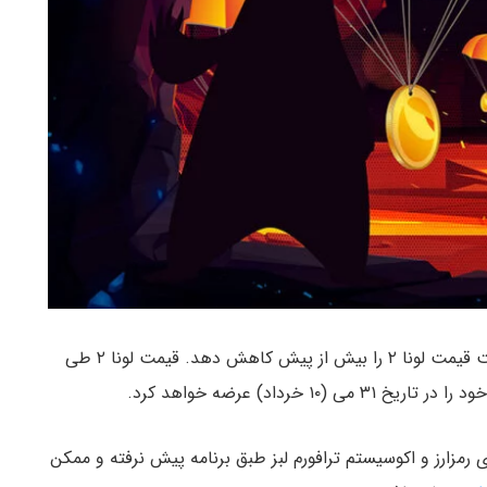
ایردراپ آتی بایننس در مورد شبکه جدید ترا ممکن است قیمت لونا ۲ را بیش از پیش کاهش دهد. قیمت لونا ۲ طی
 از beincrypto، احیای رمزارز و اکوسیستم ترافورم لبز طبق برنامه پیش نرفته و ممکن