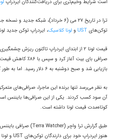
است شرایط وخیم‌تری برای دریافت‌کنندگان ایردراپ
لون
ترا در تاریخ ۲۷ می (۶ خرداد)، شبکه جدید و نسخه جدید لونا خود را
توکن‌های
UST
و
لونا کلاسیک
، ایردراپ توکن جدید لونا
بازیابی شد و صبح دوشنبه به ۶ دلار رسید. اما به طور کل، قیمت این توکن طی چند روز ۷۷٪ سقوط کرده است.
به نظر می‌رسد تنها برنده این ماجرا، صرافی‌های متمرکز
آن سود کسب کردند. یکی از این صرافی‌ها بایننس است ک
کوتاه‌مدت قیمت لونا داشته است.
طبق گزارش ترا واچر (Terra Watcher) صرافی بایننس
هنوز ایردراپ خود برای دارندگان توکن‌های UST و لونا