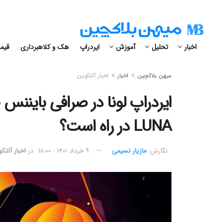
اخبار
تحلیل
آموزش
ایردراپ
هک و کلاهبرداری
قیمت
میهن بلاکچین
اخبار
اخبار آلتکوین
ایردراپ لونا در صرافی بایننس
LUNA در راه است؟
نگارش:‌
مازیار نسیمی
۹ خرداد ۱۴۰۱ - ۱۸:۰۰
در
اخبار آلتک