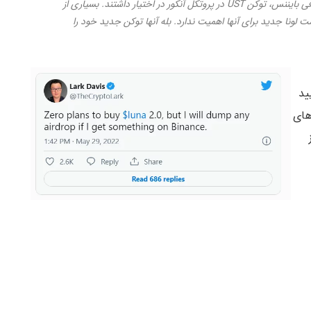
بسیاری از کاربران در اسنپ شات قبل از حمله، در صرافی بایننس، توکن UST در پروتکل آنکور در اختیار داشتند. بسیاری از
ت لونا جدید برای آنها اهمیت ندارد. بله آنها توکن جدید خود را
ایید
های