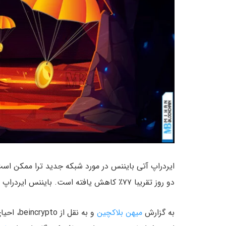
دو روز تقریبا ۷۷٪ کاهش یافته است. بایننس ایردراپ خود را در تاریخ ۳۱ می (۱۰ خرداد) عرضه خواهد کرد.
به گزارش
میهن بلاکچین
و به نقل