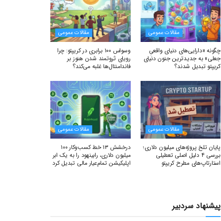
مقالات عمومی
مقالات عمومی
چگونه «دارایی‌های دنیای واقعیِ
وسواس ۱۰۰ برابری در کریپتو: چرا
جعلی» به جدیدترین جنون دنیای
رویای ثروتمند شدن هنوز بر
کریپتو تبدیل شدند؟
فاندامنتال‌ها غلبه می‌کند؟
مقالات عمومی
مقالات عمومی
پایان تلخ پروژه‌های میلیون دلاری؛
درخشش ۱۳ خط کسب‌وکار ۱۰۰
بررسی ۴ دلیل اصلی تعطیلی
میلیون دلاری، رابینهود را به یک ابر
استارتاپ‌های مطرح کریپتو
اپلیکیشن تمام‌عیار مالی تبدیل کرد
پیشنهاد سردبیر