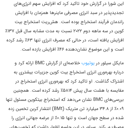
‌این شورا در گزارش خود تاکید کرد که افزایش سهم انرژی‌های
تجدیدپذیر در سبد انرژی مصرفی ماینرها همزمان با افزایش
راندمان فرآیند استخراج بوده است. هش‌ریت استخراج بیت
کوین در سه ماهه دوم ۲۰۲۲ نسبت به مدت مشابه سال قبل ۱۳۷٪
افزایش یافته است، در حالی که مصرف انرژی تنها ۶۳٪ رشد کرده
است و این موضوع نشان‌دهنده ۴۶٪ افزایش بازده است.
مایکل سیلور در
یوتیوب
خلاصه‌ای از گزارش BMC ارائه کرد و
درباره بهره‌وری انرژی استخراج بیت کوین جزییات بیشتری به
اشتراک گذاشت. او تاکید کرد که بهره‌وری انرژی استخراج در
مقایسه با هشت سال پیش ۵۸۱۴٪ رشد کرده است. همچنین
بررسی‌های BMC نشان می‌دهد که استخراج بیتکوین مسئول تنها
۰.۰۹٪ از ۳۴.۸ میلیارد تن متریک (BMt) انتشار کربن تخمین زده
شده در سطح جهان است و تنها ۰.۱۵٪ از عرضه جهانی انرژی را
مصرف می‌کند. سیلور در این جلسه اظهار داشت که تخمین‌های