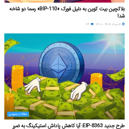
بلاکچین بیت کوین به دلیل فورک «BIP-110» رسما دو شاخه
شد!
۱۸ مرداد ۱۴۰۵ - ۱۳:۰۰
۲۳
مقالات عمومی
طرح جدید EIP-8363: آیا کاهش پاداش استیکینگ به ضرر