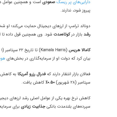
دارایی‌های پر ریسک
صعودی
است و همچنین عوامل دیگر
پیروز شود، ندارند.
دونالد ترامپ از ارزهای دیجیتال حمایت می‌کند؛ او
رشد
بازار در
کوتاه‌مدت
شود. وی همچنین قول داده تا ا
کامالا هریس
(Kamala Harris) تا تاریخ ۲۲ سپتامبر (۱ مهر) به ارزهای دیجیتال
بیان کرد که دولت او از سرمایه‌گذاری در بخش‌های
هوش
فعالان بازار انتظار دارند که
فدرال رزرو آمریکا
به کاهش
سپتامبر (۲۸ شهریور)
۰.۵۰٪
کاهش یافت.
کاهش نرخ بهره یکی از عوامل اصلی رشد ارزهای دیجیتال 
سپرده‌های بلندمدت بانکی
جذابیت زیادی
برای سرمایه‌