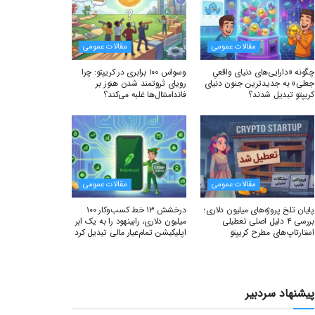
مقالات عمومی
مقالات عمومی
چگونه «دارایی‌های دنیای واقعیِ
وسواس ۱۰۰ برابری در کریپتو: چرا
جعلی» به جدیدترین جنون دنیای
رویای ثروتمند شدن هنوز بر
کریپتو تبدیل شدند؟
فاندامنتال‌ها غلبه می‌کند؟
مقالات عمومی
مقالات عمومی
پایان تلخ پروژه‌های میلیون دلاری؛
درخشش ۱۳ خط کسب‌وکار ۱۰۰
بررسی ۴ دلیل اصلی تعطیلی
میلیون دلاری، رابینهود را به یک ابر
استارتاپ‌های مطرح کریپتو
اپلیکیشن تمام‌عیار مالی تبدیل کرد
پیشنهاد سردبیر