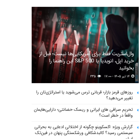
وال‌استریت فقط برای آمریکایی‌ها نیست؛ قبل از
خرید اپل، انویدیا یا S&P 500 این راهنما را
بخوانید
۱۶ تیر ۱۴۰۵ - ۱۷:۰۰
۲۳۵
روزهای قرمز بازار؛ قربانی ترس می‌شوید یا استراتژی‌تان را
تغییر می‌دهید؟
تحریم صرافی های ایرانی و ریسک حضانتی؛ دارایی‌هایمان
واقعاً در خطر است؟
گزارش ویژه: اکسکوینو چگونه از اختلالی ادعایی به بحرانی
سیستمی رسید؟ کالبدشکافی ورشکستگی پنهان در فین‌تک
ایران