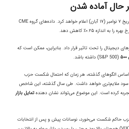
ر حال آماده‌ شدن
فدرال رزرو تصمیم خود درباره وضعیت نرخ بهره را در تاریخ ۷ نوامبر (۱۷ آبان) اعلام خواهد کرد. داده‌های گروه CME
های دیجیتال را تحت تاثیر قرار داد. بنابراین، ممکن است که
۵
(S&P 500) داشته باشد.
The Kob) گزارش داد که بر اساس الگو‌های گذشته، هر زمان که احتمال شکست حزب
موکرات‌ها افزایش می‌یابد، معمولا شاخص S&P 500 سود ملایم‌تری خواهد داشت. طی سال گذشته، این شاخص
تمایل بازار
 حزب حاکم شکست می‌خورد، نوسانات پیش و پس از انتخابات
افزایش می‌یابد. در طول سال ۲۰۲۴، شاخص نوسانات (VIX) همچنان بالا بود و حتی با رسیدن بازار سهام به بالاترین