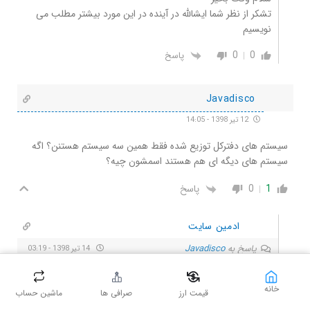
تشکر از نظر شما ایشالله در آینده در این مورد بیشتر مطلب می
نویسیم
0
0
پاسخ
Javadisco
12 تیر 1398 - 14:05
سیستم های دفترکل توزیع شده فقط همین سه سیستم هستنن؟ اگه
سیستم های دیگه ای هم هستند اسمشون چیه؟
1
0
پاسخ
ادمین سایت
پاسخ به
Javadisco
14 تیر 1398 - 03:19
با سلام
در حال حاضر این سه نوع عرضه شدند و قابل بهره برداری هستند.
خانه
قیمت ارز
صرافی ها
ماشین حساب
اما از اونجایی که این حوزه بسیار سریع پیشرفت میکنه حتما به