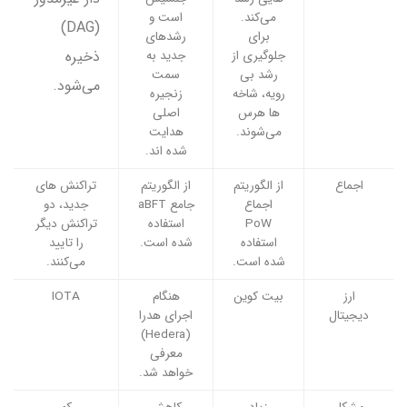
می‌کند.
است و
(DAG)
برای
رشدهای
ذخیره
جلوگیری از
جدید به
رشد بی
سمت
می‌شود.
رویه، شاخه
زنجیره
ها هرس
اصلی
می‌شوند.
هدایت
شده اند.
اجماع
از الگوریتم
از الگوریتم
تراکنش های
اجماع
جامع aBFT
جدید، دو
PoW
استفاده
تراکنش دیگر
استفاده
شده است.
را تایید
شده است.
می‌کنند.
ارز
بیت کوین
هنگام
IOTA
دیجیتال
اجرای هدرا
(Hedera)
معرفی
خواهد شد.