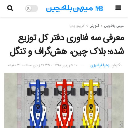
میهن بلاکچین
آموزش
کریپتو پدیا
معرفی سه فناوری دفتر کل توزیع
شده؛ بلاک چین، هش‌گراف و تنگل
نگارش:‌
زهرا فرامرزی
۱۰ شهریور ۱۳۹۸ - ۱۷:۳۵
زمان مطالعه: ۳ دقیقه