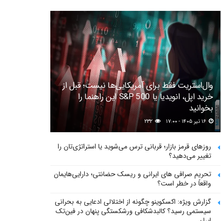
وال‌استریت فقط برای آمریکایی‌ها نیست؛ قبل از
خرید اپل، انویدیا یا S&P 500 این راهنما را
بخوانید
۱۶ تیر ۱۴۰۵ - ۱۷:۰۰
۲۳۲
روزهای قرمز بازار؛ قربانی ترس می‌شوید یا استراتژی‌تان را
تغییر می‌دهید؟
تحریم صرافی های ایرانی و ریسک حضانتی؛ دارایی‌هایمان
واقعاً در خطر است؟
گزارش ویژه: اکسکوینو چگونه از اختلالی ادعایی به بحرانی
سیستمی رسید؟ کالبدشکافی ورشکستگی پنهان در فین‌تک
ایران