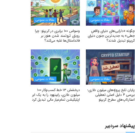
مقالات عمومی
مقالات عمومی
چگونه «دارایی‌های دنیای واقعیِ
وسواس ۱۰۰ برابری در کریپتو: چرا
جعلی» به جدیدترین جنون دنیای
رویای ثروتمند شدن هنوز بر
کریپتو تبدیل شدند؟
فاندامنتال‌ها غلبه می‌کند؟
مقالات عمومی
مقالات عمومی
پایان تلخ پروژه‌های میلیون دلاری؛
درخشش ۱۳ خط کسب‌وکار ۱۰۰
بررسی ۴ دلیل اصلی تعطیلی
میلیون دلاری، رابینهود را به یک ابر
استارتاپ‌های مطرح کریپتو
اپلیکیشن تمام‌عیار مالی تبدیل کرد
پیشنهاد سردبیر