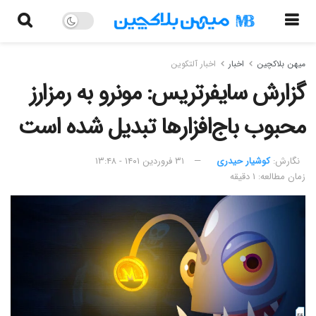
میهن بلاکچین
اخبار
اخبار آلتکوین
گزارش سایفرتریس: مونرو به رمزارز
محبوب باج‌افزارها تبدیل شده است
نگارش:‌
کوشیار حیدری
۳۱ فروردین ۱۴۰۱ - ۱۳:۴۸
زمان مطالعه: ۱ دقیقه