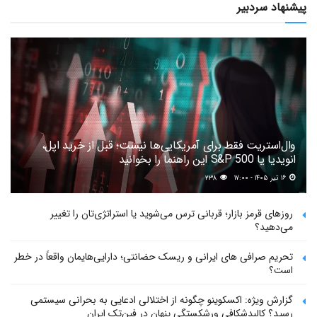
پیشنهاد سردبیر
وال‌استریت فقط برای آمریکایی‌ها نیست؛ قبل از خرید اپل،
انویدیا یا S&P 500 این راهنما را بخوانید
۱۶ تیر ۱۴۰۵ - ۱۷:۰۰
۲۳۸
روزهای قرمز بازار؛ قربانی ترس می‌شوید یا استراتژی‌تان را تغییر
می‌دهید؟
تحریم صرافی های ایرانی و ریسک حضانتی؛ دارایی‌هایمان واقعاً در خطر
است؟
گزارش ویژه: اکسکوینو چگونه از اختلالی ادعایی به بحرانی سیستمی
رسید؟ کالبدشکافی ورشکستگی پنهان در فین‌تک ایران