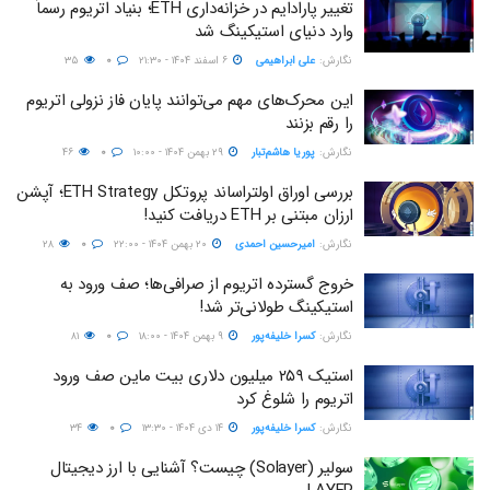
تغییر پارادایم در خزانه‌داری ETH؛ بنیاد اتریوم رسماً
وارد دنیای استیکینگ شد
نگارش:‌
علی ابراهیمی
۶ اسفند ۱۴۰۴ - ۲۱:۳۰
۰
۳۵
این محرک‌های مهم می‌توانند پایان فاز نزولی اتریوم
را رقم بزنند
نگارش:‌
پوریا هاشم‌تبار
۲۹ بهمن ۱۴۰۴ - ۱۰:۰۰
۰
۴۶
بررسی اوراق اولتراساند پروتکل ETH Strategy؛ آپشن
ارزان مبتنی بر ETH دریافت کنید!
نگارش:‌
امیرحسین احمدی
۲۰ بهمن ۱۴۰۴ - ۲۲:۰۰
۰
۲۸
خروج گسترده اتریوم از صرافی‌ها؛ صف ورود به
استیکینگ طولانی‌تر شد!
نگارش:‌
کسرا خلیفه‌پور
۹ بهمن ۱۴۰۴ - ۱۸:۰۰
۰
۸۱
استیک ۲۵۹ میلیون دلاری بیت ماین صف ورود
اتریوم را شلوغ کرد
نگارش:‌
کسرا خلیفه‌پور
۱۴ دی ۱۴۰۴ - ۱۳:۳۰
۰
۳۴
سولیر (Solayer) چیست؟ آشنایی با ارز دیجیتال