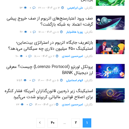
LAYER
نگارش:‌
علی ابراهیمی
۱۲ دی ۱۴۰۴ - ۲۲:۰۰
۰
۱۱۳
صف ورود اعتبارسنج‌های اتریوم از صف خروج پیشی
گرفت؛ اعتماد به شبکه بازگشت؟
نگارش:‌
پوریا هاشم‌تبار
۸ دی ۱۴۰۴ - ۱۷:۰۰
۰
۴۲
بازتعریف جایگاه اتریوم در استراتژی بیت‌ماین؛
استیکینگ ۴۵۰ میلیون دلاری چه سیگنالی می‌دهد؟
نگارش:‌
امیرحسین احمدی
۷ دی ۱۴۰۴ - ۱۸:۰۰
۰
۷۰
پروتکل لورنزو (Lorenzo Protocol) چیست؟ معرفی
ارز دیجیتال BANK
نگارش:‌
الهام اسماعیلی
۵ دی ۱۴۰۴ - ۱۶:۰۰
۰
۱۲۵۹
استیکینگ زیر ذره‌بین قانون‌گذاران آمریکا؛ فشار کنگره
برای اصلاح قوانین مالیاتی کریپتو شدت می‌گیرد
نگارش:‌
امیرحسین احمدی
۱ دی ۱۴۰۴ - ۱۴:۰۰
۰
۲۳
۴۰
…
۲
۱