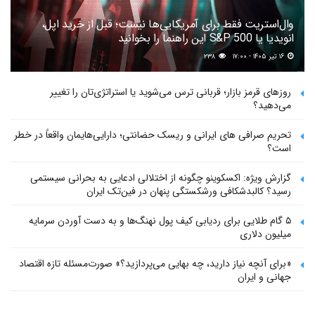
وال‌استریت فقط برای آمریکایی‌ها نیست؛ قبل از خرید اپل،
انویدیا یا S&P 500 این راهنما را بخوانید
۱۶ تیر ۱۴۰۵ - ۱۷:۰۰
۲۳۸
روزهای قرمز بازار؛ قربانی ترس می‌شوید یا استراتژی‌تان را تغییر
می‌دهید؟
تحریم صرافی های ایرانی و ریسک حضانتی؛ دارایی‌هایمان واقعاً در خطر
است؟
گزارش ویژه: اکسکوینو چگونه از اختلالی ادعایی به بحرانی سیستمی
رسید؟ کالبدشکافی ورشکستگی پنهان در فین‌تک ایران
۵ گام طلایی برای ردیابی کیف پول‌ نهنگ‌ها و به دست آوردن سرمایه
میلیون دلاری
«برای آنچه نیاز دارید، چه بهایی می‌پردازید؟» صورت‌مسئله تازه اقتصاد
جهانی و ایران